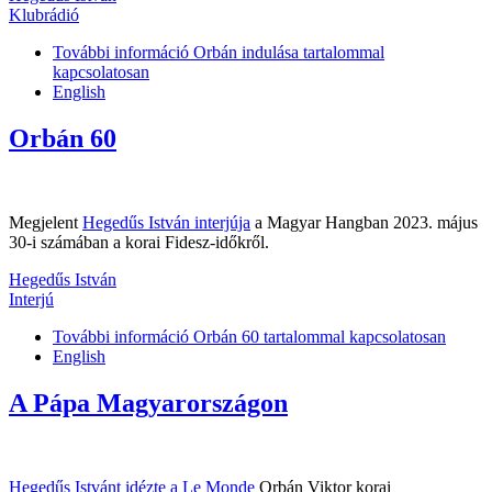
Klubrádió
További információ
Orbán indulása tartalommal
kapcsolatosan
English
Orbán 60
Megjelent
Hegedűs István interjúja
a Magyar Hangban 2023. május
30-i számában a korai Fidesz-időkről.
Hegedűs István
Interjú
További információ
Orbán 60 tartalommal kapcsolatosan
English
A Pápa Magyarországon
Hegedűs Istvánt idézte a Le Monde
Orbán Viktor korai