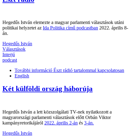
Hegedűs István elemezte a magyar parlamenti választások utáni
politikai helyzetet az
Ida Politika című podcastban
2022. április 8-
án.
Hegedűs István
Választások
Interjú
podcast
További információ
Észt rádió tartalommal kapcsolatosan
English
Két külföldi ország háborúja
Hegedűs István a lett közszolgálati TV-nek nyilatkozott a
magyarországi parlamenti választások előtt Orbán Viktor
kampányretorikájáról
2022. április 2-án
és
3-án.
Hegedűs István