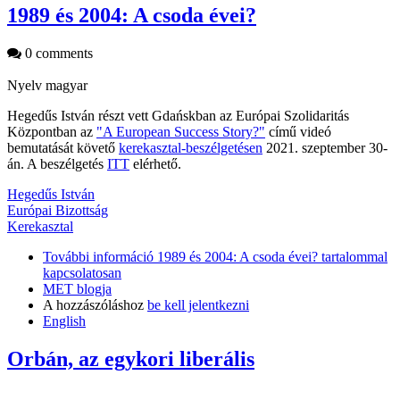
1989 és 2004: A csoda évei?
0 comments
Nyelv
magyar
Hegedűs István részt vett Gdańskban az Európai Szolidaritás
Központban az
"A European Success Story?"
című videó
bemutatását követő
kerekasztal-beszélgetésen
2021. szeptember 30-
án. A beszélgetés
ITT
elérhető.
Hegedűs István
Európai Bizottság
Kerekasztal
További információ
1989 és 2004: A csoda évei? tartalommal
kapcsolatosan
MET blogja
A hozzászóláshoz
be kell jelentkezni
English
Orbán, az egykori liberális