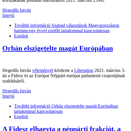
korszakának politikai dilemmáiról 2021. március 25-én.
Hegedűs István
Interjú
További információ
Szabad választások Magyarországon
harmincegy évvel ezelőtt tartalommal kapcsolatosan
English
Orbán elszigetelte magát Európában
Hegedűs István
véleményét
kérdezte a
Liberation
2021. március 3-
án a Fidesz és az Európai Néppárt európai parlamenti csoportjának
szakításáról.
Hegedűs István
Interjú
További információ
Orbán elszigetelte magát Európában
tartalommal kapcsolatosan
English
A Fidesz elhagyta a néppárti frakciót, a