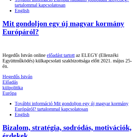
tartalommal kapcsolatosan
English
Mit gondoljon egy új magyar kormány
Európáról?
Hegedűs István online
előadást tartott
az ELEGY (Ellenzéki
Együttműködés) külkapcsolati szakbizottsága előtt 2021. május 25-
én.
Hegedűs István
Előadás
külpolitika
Európa
További információ
Mit gondoljon egy új magyar kormány
Európáról? tartalommal kapcsolatosan
English
Bizalom, stratégia, sodródás, motivációk,
érdekek