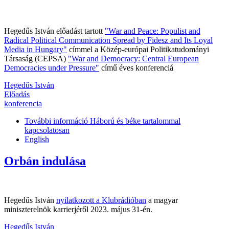
Hegedűs István előadást tartott
"War and Peace: Populist and
Radical Political Communication Spread by Fidesz and Its Loyal
Media in Hungary"
címmel a Közép-európai Politikatudományi
Társaság (CEPSA)
"War and Democracy: Central European
Democracies under Pressure"
című éves konferenciá
Hegedűs István
Előadás
konferencia
További információ
Háború és béke tartalommal
kapcsolatosan
English
Orbán indulása
Hegedűs István
nyilatkozott a Klubrádióban
a magyar
miniszterelnök karrierjéről 2023. május 31-én.
Hegedűs István