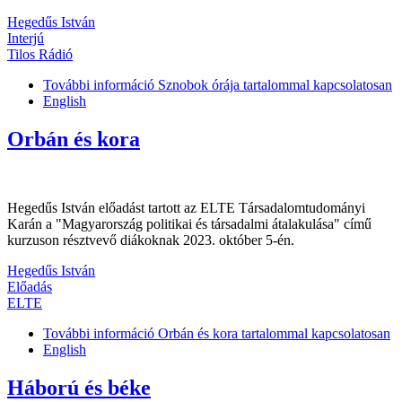
Hegedűs István
Interjú
Tilos Rádió
További információ
Sznobok órája tartalommal kapcsolatosan
English
Orbán és kora
Hegedűs István előadást tartott az ELTE Társadalomtudományi
Karán a "Magyarország politikai és társadalmi átalakulása" című
kurzuson résztvevő diákoknak 2023. október 5-én.
Hegedűs István
Előadás
ELTE
További információ
Orbán és kora tartalommal kapcsolatosan
English
Háború és béke