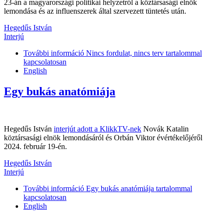
23-án a magyarországi politikai helyzetről a köztársasági elnök
lemondása és az influenszerek által szervezett tüntetés után.
Hegedűs István
Interjú
További információ
Nincs fordulat, nincs terv tartalommal
kapcsolatosan
English
Egy bukás anatómiája
Hegedűs István
interjút adott a KlikkTV-nek
Novák Katalin
köztársasági elnök lemondásáról és Orbán Viktor évértékelőjéről
2024. február 19-én.
Hegedűs István
Interjú
További információ
Egy bukás anatómiája tartalommal
kapcsolatosan
English