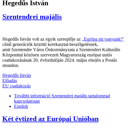
Hegedűs István
Szentendrei majális
Hegedűs István volt az egyik szereplője az
„Európa mi vagyunk!”
című generációk közötti kerekasztal-beszélgetésnek,
amit Szentendre Város Önkormányzata a Szentendrei Kulturális
Központtal közösen szervezett Magyarország európai uniós
csatlakozásának 20. évfordulóján 2024. május elsején a Postás
strandon.
Hegedűs István
Előadás
EU csatlakozás
További információ
Szentendrei majális tartalommal
kapcsolatosan
English
Két évtized az Európai Unióban