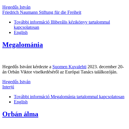
Hegedűs István
Friedrich Naumann Stiftung für die Freiheit
További információ
Illiberális kézikönyv tartalommal
kapcsolatosan
English
Megalománia
Hegedűs Istvánt kérdezte a
Suomen Kuvalehti
2023. december 20-
án Orbán Viktor viselkedéséről az Európai Tanács találkozóján.
Hegedűs István
Interjú
További információ
Megalománia tartalommal kapcsolatosan
English
Orbán álma