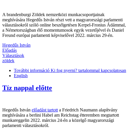
A brandenburgi Zöldek nemzetközi munkacsoportjainak
meghívására Hegedűs István részt vett a magyarországi parlamenti
választásokról szóló online beszélgetésen Kerpel-Fronius Ádámmal,
a Németországban élő momentumosok egyik vezetőjével és Daniel
Freund európai parlamenti képviselővel 2022. március 29-én.
Hegedűs István
Előadás
Választások
zöldek
További információ
Ki fog nyerni? tartalommal kapcsolatosan
English
Tíz nappal előtte
Hegedűs István
előadást tartott
a Friedrich Naumann alapítvány
meghívására a berlini Habel am Reichstag étteremben megtartott
munkareggelin 2022. március 24-én a közelgő magyarországi
parlamenti választásokról.