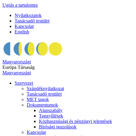
Ugrás a tartalomra
Nyilatkozatok
Tanácsadó testület
Kapcsolat
English
Magyarországi
Európa Társaság
Magyarországi
Szervezet
Szándéknyilatkozat
Tanácsadó testület
MET tagok
Dokumentumok
Alapszabály
Taggyűlések
Közhasznúsági és pénzügyi jelentések
Bírósági igazolások
Kapcsolat