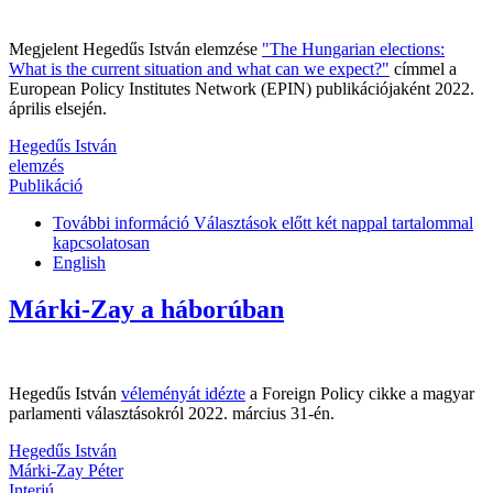
Megjelent Hegedűs István elemzése
"The Hungarian elections:
What is the current situation and what can we expect?"
címmel a
European Policy Institutes Network (EPIN) publikációjaként 2022.
április elsején.
Hegedűs István
elemzés
Publikáció
További információ
Választások előtt két nappal tartalommal
kapcsolatosan
English
Márki-Zay a háborúban
Hegedűs István
véleményát idézte
a Foreign Policy cikke a magyar
parlamenti választásokról 2022. március 31-én.
Hegedűs István
Márki-Zay Péter
Interjú