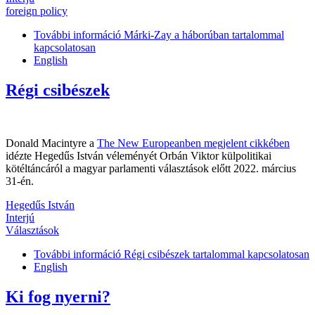
foreign policy
További információ
Márki-Zay a háborúban tartalommal
kapcsolatosan
English
Régi csibészek
Donald Macintyre a
The New Europeanben megjelent cikkében
idézte Hegedűs István véleményét Orbán Viktor külpolitikai
kötéltáncáról a magyar parlamenti választások előtt 2022. március
31-én.
Hegedűs István
Interjú
Választások
További információ
Régi csibészek tartalommal kapcsolatosan
English
Ki fog nyerni?