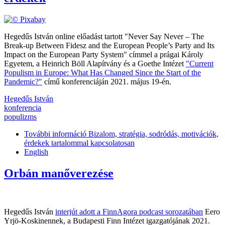
Hegedűs István online előadást tartott "Never Say Never – The
Break-up Between Fidesz and the European People’s Party and Its
Impact on the European Party System" címmel a prágai Károly
Egyetem, a Heinrich Böll Alapítvány és a Goethe Intézet
"Current
Populism in Europe: What Has Changed Since the Start of the
Pandemic?"
című konferenciáján 2021. május 19-én.
Hegedűs István
konferencia
populizms
További információ
Bizalom, stratégia, sodródás, motivációk,
érdekek tartalommal kapcsolatosan
English
Orbán manőverezése
Hegedűs István
interjút adott a FinnAgora podcast sorozatában
Eero
Yrjö-Koskinennek, a Budapesti Finn Intézet igazgatójának 2021.