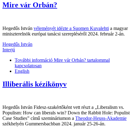
Mire vár Orbán?
Hegedűs István
véleményét idézte a Suomen Kuvalehti
a magyar
miniszterelnök európai tanácsi szerepléséről 2024. február 2-án.
Hegedűs István
Interjú
További információ
Mire vár Orbán? tartalommal
kapcsolatosan
English
Illiberális kézikönyv
Hegedűs István Fidesz-szakértőként vett részt a „Liberalism vs.
Populism: How can liberals win? Down the Rabbit Hole: Populist
Case Studies” című szemináriumon a
Theodor-Heuss-Akademie
székhelyén Gummersbachban 2024. január 25-26-án.