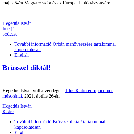
május 5-én Magyarország és az Európai Unió viszonyáról.
Hegedűs István
Interjú
podcast
További információ
Orbán manőverezése tartalommal
kapcsolatosan
English
Brüsszel diktál!
Hegedűs István volt a vendége a
Tilos Rádió európai uniós
műsorának
2021. április 26-án.
Hegedűs István
Rádió
További információ
Brüsszel diktál! tartalommal
kapcsolatosan
English