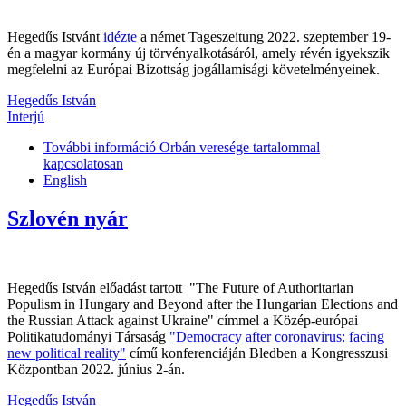
Hegedűs Istvánt
idézte
a német Tageszeitung 2022. szeptember 19-
én a magyar kormány új törvényalkotásáról, amely révén igyekszik
megfelelni az Európai Bizottság jogállamisági követelményeinek.
Hegedűs István
Interjú
További információ
Orbán veresége tartalommal
kapcsolatosan
English
Szlovén nyár
Hegedűs István előadást tartott "The Future of Authoritarian
Populism in Hungary and Beyond after the Hungarian Elections and
the Russian Attack against Ukraine" címmel a Közép-európai
Politikatudományi Társaság
"Democracy after coronavirus: facing
new political reality"
című konferenciáján Bledben a Kongresszusi
Központban 2022. június 2-án.
Hegedűs István