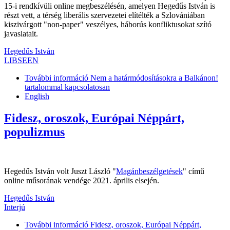
15-i rendkívüli online megbeszélésén, amelyen Hegedűs István is
részt vett, a térség liberális szervezetei elítélték a Szlovániában
kiszivárgott "non-paper" veszélyes, háborús konfliktusokat szító
javaslatait.
Hegedűs István
LIBSEEN
További információ
Nem a határmódosításokra a Balkánon!
tartalommal kapcsolatosan
English
Fidesz, oroszok, Európai Néppárt,
populizmus
Hegedűs István volt Juszt László "
Magánbeszélgetések
" című
online műsorának vendége 2021. április elsején.
Hegedűs István
Interjú
További információ
Fidesz, oroszok, Európai Néppárt,