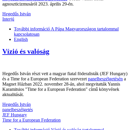
agnoszticizmusáról 2023. április 29-én.
Hegedűs István
Interjú
További információ
A Pápa Magyarországon tartalommal
kapcsolatosan
English
Vízió és valóság
Hegedűs István részt vett a magyar fiatal föderalisták (JEF Hungary)
és a Time for a European Federation szervezet
panelbeszélgetésén
a
Magnet Házban 2022. november 28-án, ahol megvitatták Yannis
Karamitsios "Time for a European Federation" című könyvének
aktualitását.
Hegedűs István
panelbeszélgetés
JEF Hungary
Time for a European Federation
További információ
Vízió és valóság tartalommal