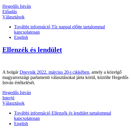
Hegedűs István
Előadás
Választások
További információ
Tíz nappal előtte tartalommal
kapcsolatosan
English
Ellenzék és lendület
A bolgár
Dnevnik 2022. március 20-i cikkében
, amely a közelgő
magyarországi parlamenti választásokat járta körül, közölte Hegedűs
István értékelését.
Hegedűs István
Interjú
Választások
További információ
Ellenzék és lendület tartalommal
kapcsolatosan
English