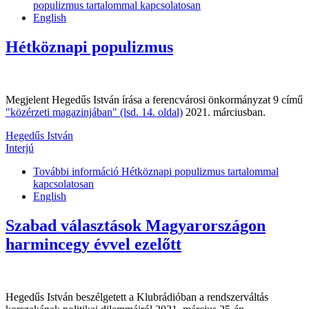
populizmus tartalommal kapcsolatosan
English
Hétköznapi populizmus
Megjelent Hegedűs István írása a ferencvárosi önkormányzat 9 című
"közérzeti magazinjában" (lsd. 14. oldal)
2021. márciusban.
Hegedűs István
Interjú
További információ
Hétköznapi populizmus tartalommal
kapcsolatosan
English
Szabad választások Magyarországon
harmincegy évvel ezelőtt
Hegedűs István beszélgetett a Klubrádióban a rendszerváltás