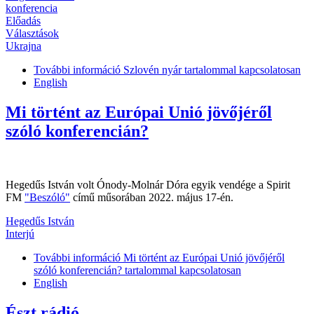
konferencia
Előadás
Választások
Ukrajna
További információ
Szlovén nyár tartalommal kapcsolatosan
English
Mi történt az Európai Unió jövőjéről
szóló konferencián?
Hegedűs István volt Ónody-Molnár Dóra egyik vendége a Spirit
FM
"Beszóló"
című műsorában 2022. május 17-én.
Hegedűs István
Interjú
További információ
Mi történt az Európai Unió jövőjéről
szóló konferencián? tartalommal kapcsolatosan
English
Észt rádió