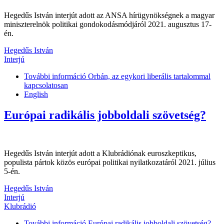
Hegedűs István interjút adott az ANSA hírügynökségnek a magyar
miniszterelnök politikai gondokodásmódjáról 2021. augusztus 17-
én.
Hegedűs István
Interjú
További információ
Orbán, az egykori liberális tartalommal
kapcsolatosan
English
Európai radikális jobboldali szövetség?
Hegedűs István interjút adott a Klubrádiónak euroszkeptikus,
populista pártok közös európai politikai nyilatkozatáról 2021. július
5-én.
Hegedűs István
Interjú
Klubrádió
További információ
Európai radikális jobboldali szövetség?