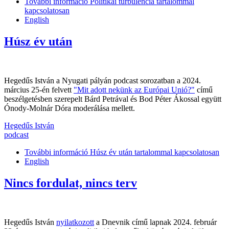
További információ
Politikai turbulencia tartalommal
kapcsolatosan
English
Húsz év után
Hegedűs István a Nyugati pályán podcast sorozatban a 2024.
március 25-én felvett
"Mit adott nekünk az Európai Unió?"
című
beszélgetésben szerepelt Bárd Petrával és Bod Péter Ákossal együtt
Ónody-Molnár Dóra moderálása mellett.
Hegedűs István
podcast
További információ
Húsz év után tartalommal kapcsolatosan
English
Nincs fordulat, nincs terv
Hegedűs István
nyilatkozott
a Dnevnik című lapnak 2024. február