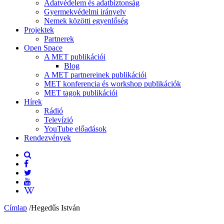
Adatvédelem és adatbiztonság
Gyermekvédelmi irányelv
Nemek közötti egyenlőség
Projektek
Partnerek
Open Space
A MET publikációi
Blog
A MET partnereinek publikációi
MET konferencia és workshop publikációk
MET tagok publikációi
Hírek
Rádió
Televízió
YouTube előadások
Rendezvények
Címlap
/
Hegedűs István