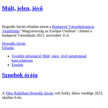
Múlt, jelen, jövő
Hegedűs István előadást tartott a
Budapesti Városdiplomácia
Akadémián
"Magyarország az Európai Unióban" címmel a
budapesti Városházán 2023. november 11-é.
Hegedűs István
Előadás
További információ
Múlt, jelen, jövő tartalommal
kapcsolatosan
English
Sznobok órája
A
Tilos Rádióban Hegedűs István
volt Széky János vendége 2023.
október 9-én.