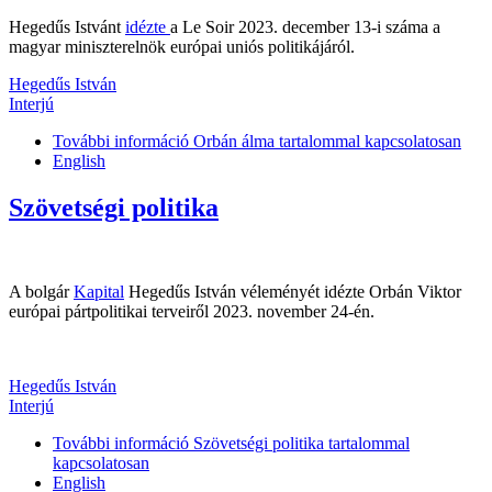
Hegedűs Istvánt
idézte
a Le Soir 2023. december 13-i száma a
magyar miniszterelnök európai uniós politikájáról.
Hegedűs István
Interjú
További információ
Orbán álma tartalommal kapcsolatosan
English
Szövetségi politika
A bolgár
Kapital
Hegedűs István véleményét idézte Orbán Viktor
európai pártpolitikai terveiről 2023. november 24-én.
Hegedűs István
Interjú
További információ
Szövetségi politika tartalommal
kapcsolatosan
English