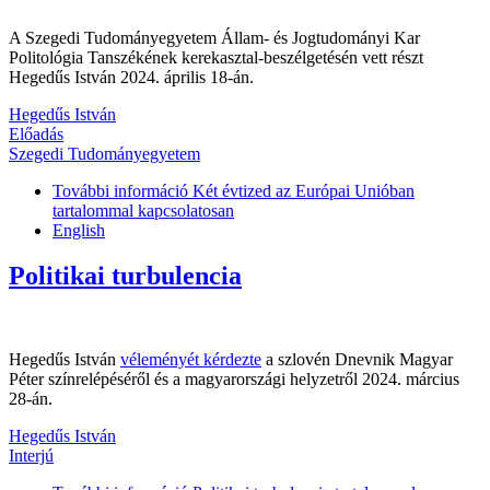
A Szegedi Tudományegyetem Állam- és Jogtudományi Kar
Politológia Tanszékének kerekasztal-beszélgetésén vett részt
Hegedűs István 2024. április 18-án.
Hegedűs István
Előadás
Szegedi Tudományegyetem
További információ
Két évtized az Európai Unióban
tartalommal kapcsolatosan
English
Politikai turbulencia
Hegedűs István
véleményét kérdezte
a szlovén Dnevnik Magyar
Péter színrelépéséről és a magyarországi helyzetről 2024. március
28-án.
Hegedűs István
Interjú