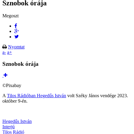
Sznobok órája
Megoszt
Nyomtat
a-
a+
Sznobok órája
©Pixabay
A
Tilos Rádióban Hegedűs István
volt Széky János vendége 2023.
október 9-én.
Hegedűs István
Interjú
Tilos Rádió