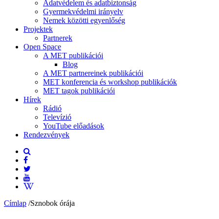
Adatvédelem és adatbiztonság
Gyermekvédelmi irányelv
Nemek közötti egyenlőség
Projektek
Partnerek
Open Space
A MET publikációi
Blog
A MET partnereinek publikációi
MET konferencia és workshop publikációk
MET tagok publikációi
Hírek
Rádió
Televízió
YouTube előadások
Rendezvények
Címlap
/
Sznobok órája