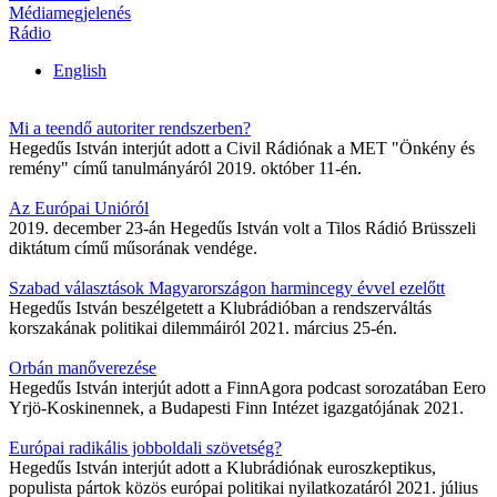
Médiamegjelenés
Rádio
English
Mi a teendő autoriter rendszerben?
Hegedűs István interjút adott a Civil Rádiónak a MET "Önkény és
remény" című tanulmányáról 2019. október 11-én.
Az Európai Unióról
2019. december 23-án Hegedűs István volt a Tilos Rádió Brüsszeli
diktátum című műsorának vendége.
Szabad választások Magyarországon harmincegy évvel ezelőtt
Hegedűs István beszélgetett a Klubrádióban a rendszerváltás
korszakának politikai dilemmáiról 2021. március 25-én.
Orbán manőverezése
Hegedűs István interjút adott a FinnAgora podcast sorozatában Eero
Yrjö-Koskinennek, a Budapesti Finn Intézet igazgatójának 2021.
Európai radikális jobboldali szövetség?
Hegedűs István interjút adott a Klubrádiónak euroszkeptikus,
populista pártok közös európai politikai nyilatkozatáról 2021. július