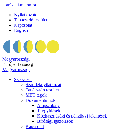
Ugrás a tartalomra
Nyilatkozatok
Tanácsadó testület
Kapcsolat
English
Magyarországi
Európa Társaság
Magyarországi
Szervezet
Szándéknyilatkozat
Tanácsadó testület
MET tagok
Dokumentumok
Alapszabály
Taggyűlések
Közhasznúsági és pénzügyi jelentések
Bírósági igazolások
Kapcsolat