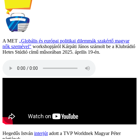
A MET
„Globális és európai politikai dilemmák szakértő magyar
nők szemével”
workshopjáról Kárpáti János számolt be a Klubrádió
Hetes Stúdió című műsorában 2025. április 19-én.
Hegedűs István
interjút
adott a TVP Worldnek Magyar Péter
pártjának...