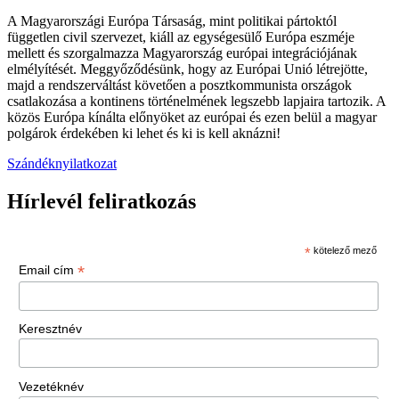
A Magyarországi Európa Társaság, mint politikai pártoktól
független civil szervezet, kiáll az egységesülő Európa eszméje
mellett és szorgalmazza Magyarország európai integrációjának
elmélyítését. Meggyőződésünk, hogy az Európai Unió létrejötte,
majd a rendszerváltást követően a posztkommunista országok
csatlakozása a kontinens történelmének legszebb lapjaira tartozik. A
közös Európa kínálta előnyöket az európai és ezen belül a magyar
polgárok érdekében ki lehet és ki is kell aknázni!
Szándéknyilatkozat
Hírlevél feliratkozás
*
kötelező mező
*
Email cím
Keresztnév
Vezetéknév