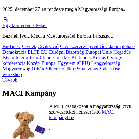
2025. december 27-én rendezte meg a Magyarországi Európa...
Egy konferencia képei
Bazánth Ivola képei a Magyarországi Európa Társaság
...
Budapest
Civilek
Civilizáció
Civil szervezet
civil társadalom
debate
Demokrácia
ELTE
EU
Európai Bizottság
Európai Unió
Hegedűs
István
Interjú
Jean-Claude Juncker
Klubrádió
Kocsis Györgyi
konferencia
Közép-Európai Egyetem (CEU)
Lengyelország
Magyarország
Orbán Viktor
Politika
Populizmus
Választások
workshop
Tovább
MACI Kampány
A MET csatlakozott a magyarországi civil
szervezeteket népszerűsítő
MACI
kampányhoz
.
.