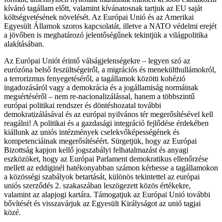
kívánó tagállam előtt, valamint kívánatosnak tartjuk az EU saját
költségvetésének növelését. Az Európai Unió és az Amerikai
Egyesült Államok szoros kapcsolatát, illetve a NATO védelmi erejét
a jövőben is meghatározó jelentőségűnek tekintjük a világpolitika
alakításában.
Az Európai Uniót érintő válságjelenségekre – legyen szó az
eurózóna belső feszültségeiről, a migrációs és menekülthullámokról,
a terrorizmus fenyegetéséről, a tagállamok közötti kohézió
ingadozásáról vagy a demokrácia és a jogállamiság normáinak
megsértéséről – nem re-nacionalizálással, hanem a többszintű
európai politikai rendszer és döntéshozatal további
demokratizálásával és az európai nyilvános tér megerősítésével kell
reagálni! A politikai és a gazdasági integráció fejlődése érdekében
kiállunk az uniós intézmények cselekvőképességének és
kompetenciáinak megerősítéséért. Sürgetjük, hogy az Európai
Bizottság kapjon kellő jogszabályi felhatalmazást és anyagi
eszközöket, hogy az Európai Parlament demokratikus ellenőrzése
mellett az eddiginél hatékonyabban számon kérhesse a tagállamokon
a közösségi szabályok betartását, különös tekintettel az európai
uniós szerződés 2. szakaszában leszögezett közös értékekre,
valamint az alapjogi kartára. Támogatjuk az Európai Unió további
bővítését és visszavárjuk az Egyesült Királyságot az unió tagjai
közé.