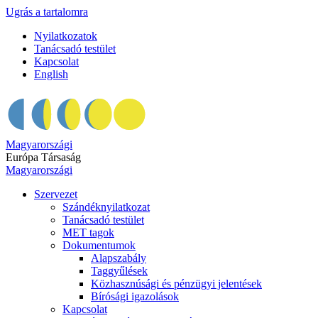
Ugrás a tartalomra
Nyilatkozatok
Tanácsadó testület
Kapcsolat
English
Magyarországi
Európa Társaság
Magyarországi
Szervezet
Szándéknyilatkozat
Tanácsadó testület
MET tagok
Dokumentumok
Alapszabály
Taggyűlések
Közhasznúsági és pénzügyi jelentések
Bírósági igazolások
Kapcsolat