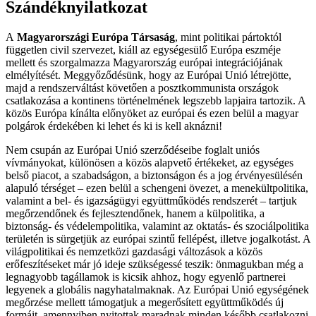
Szándéknyilatkozat
A
Magyarországi Európa Társaság
, mint politikai pártoktól
független civil szervezet, kiáll az egységesülő Európa eszméje
mellett és szorgalmazza Magyarország európai integrációjának
elmélyítését. Meggyőződésünk, hogy az Európai Unió létrejötte,
majd a rendszerváltást követően a posztkommunista országok
csatlakozása a kontinens történelmének legszebb lapjaira tartozik. A
közös Európa kínálta előnyöket az európai és ezen belül a magyar
polgárok érdekében ki lehet és ki is kell aknázni!
Nem csupán az Európai Unió szerződéseibe foglalt uniós
vívmányokat, különösen a közös alapvető értékeket, az egységes
belső piacot, a szabadságon, a biztonságon és a jog érvényesülésén
alapuló térséget – ezen belül a schengeni övezet, a menekültpolitika,
valamint a bel- és igazságügyi együttműködés rendszerét – tartjuk
megőrzendőnek és fejlesztendőnek, hanem a külpolitika, a
biztonság- és védelempolitika, valamint az oktatás- és szociálpolitika
területén is sürgetjük az európai szintű fellépést, illetve jogalkotást. A
világpolitikai és nemzetközi gazdasági változások a közös
erőfeszítéseket már jó ideje szükségessé teszik: önmagukban még a
legnagyobb tagállamok is kicsik ahhoz, hogy egyenlő partnerei
legyenek a globális nagyhatalmaknak. Az Európai Unió egységének
megőrzése mellett támogatjuk a megerősített együttműködés új
formáit, amennyiben nyitottak maradnak minden később csatlakozni