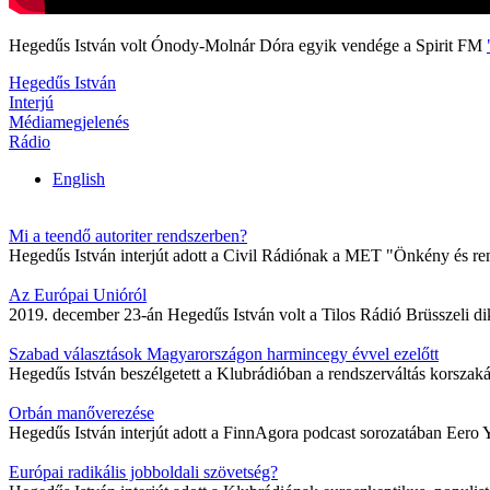
Hegedűs István volt Ónody-Molnár Dóra egyik vendége a Spirit FM
Hegedűs István
Interjú
Médiamegjelenés
Rádio
English
Mi a teendő autoriter rendszerben?
Hegedűs István interjút adott a Civil Rádiónak a MET "Önkény és r
Az Európai Unióról
2019. december 23-án Hegedűs István volt a Tilos Rádió Brüsszeli 
Szabad választások Magyarországon harmincegy évvel ezelőtt
Hegedűs István beszélgetett a Klubrádióban a rendszerváltás korszaká
Orbán manőverezése
Hegedűs István interjút adott a FinnAgora podcast sorozatában Eero 
Európai radikális jobboldali szövetség?