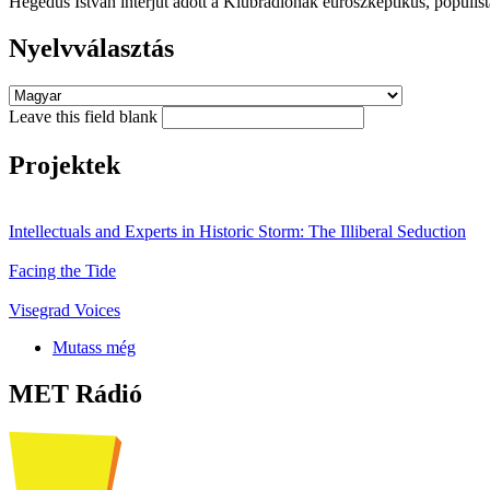
Hegedűs István interjút adott a Klubrádiónak euroszkeptikus, populista
Nyelvválasztás
Leave this field blank
Projektek
Intellectuals and Experts in Historic Storm: The Illiberal Seduction
Facing the Tide
Visegrad Voices
Mutass még
MET Rádió