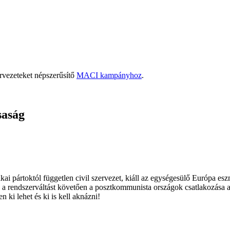
rvezeteket népszerűsítő
MACI kampányhoz
.
saság
ai pártoktól független civil szervezet, kiáll az egységesülő Európa es
 a rendszerváltást követően a posztkommunista országok csatlakozása a
 ki lehet és ki is kell aknázni!