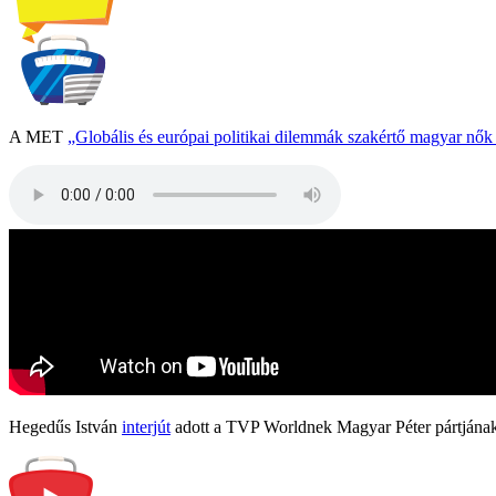
A MET
„Globális és európai politikai dilemmák szakértő magyar nő
Hegedűs István
interjút
adott a TVP Worldnek Magyar Péter pártjának