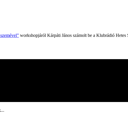
k szemével”
workshopjáról Kárpáti János számolt be a Klubrádió Hetes 
...