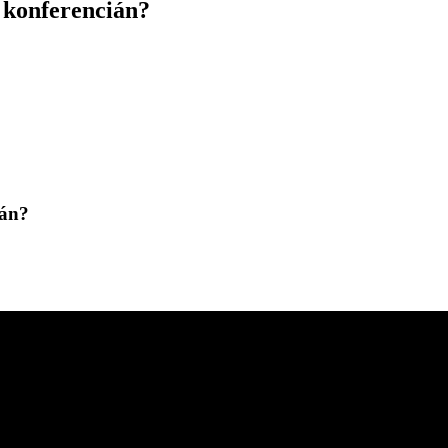
ó konferencián?
ián?