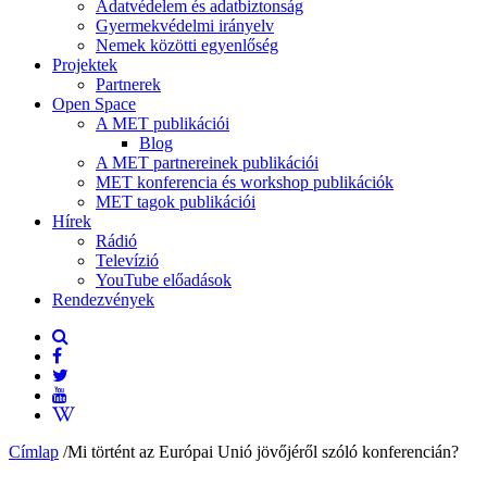
Adatvédelem és adatbiztonság
Gyermekvédelmi irányelv
Nemek közötti egyenlőség
Projektek
Partnerek
Open Space
A MET publikációi
Blog
A MET partnereinek publikációi
MET konferencia és workshop publikációk
MET tagok publikációi
Hírek
Rádió
Televízió
YouTube előadások
Rendezvények
Címlap
/
Mi történt az Európai Unió jövőjéről szóló konferencián?