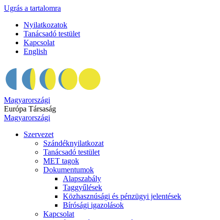
Ugrás a tartalomra
Nyilatkozatok
Tanácsadó testület
Kapcsolat
English
Magyarországi
Európa Társaság
Magyarországi
Szervezet
Szándéknyilatkozat
Tanácsadó testület
MET tagok
Dokumentumok
Alapszabály
Taggyűlések
Közhasznúsági és pénzügyi jelentések
Bírósági igazolások
Kapcsolat