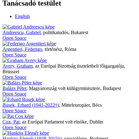
Tanácsadó testület
English
Andreescu, Gabriel
,
politikatudós, Bukarest
Open Space
Argentieri, Federigo
,
történész, Róma
Open Space
Avery, Graham
,
az Európai Bizottság tiszteletbeli főigazgatója,
Brüsszel
Open Space
Balázs Péter
,
Magyarország volt külügyminisztere, Budapest
Open Space
Busek, Erhard (1941-2022†)
,
Mitteleuropäer, Bécs
Open Space
Cox, Pat
,
az Európai Parlament volt elnöke, Dublin
Open Space
Hankiss Elemér (1928-2015†)
,
szociológus, Budapest