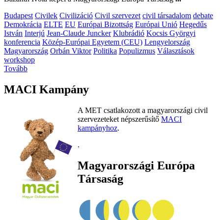
Budapest
Civilek
Civilizáció
Civil szervezet
civil társadalom
debate
Demokrácia
ELTE
EU
Európai Bizottság
Európai Unió
Hegedűs
István
Interjú
Jean-Claude Juncker
Klubrádió
Kocsis Györgyi
konferencia
Közép-Európai Egyetem (CEU)
Lengyelország
Magyarország
Orbán Viktor
Politika
Populizmus
Választások
workshop
Tovább
MACI Kampány
A MET csatlakozott a magyarországi civil
szervezeteket népszerűsítő
MACI
kampányhoz
.
.
Magyarországi Európa
Társaság