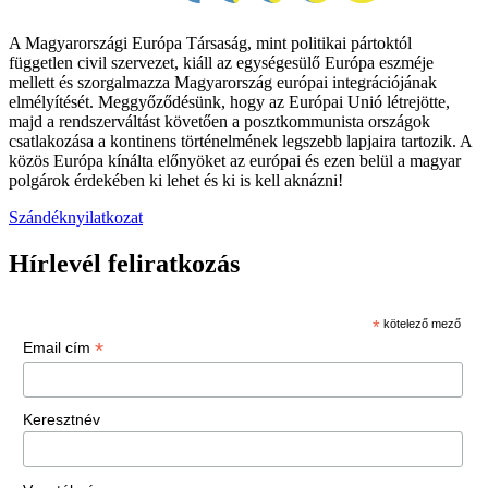
A Magyarországi Európa Társaság, mint politikai pártoktól
független civil szervezet, kiáll az egységesülő Európa eszméje
mellett és szorgalmazza Magyarország európai integrációjának
elmélyítését. Meggyőződésünk, hogy az Európai Unió létrejötte,
majd a rendszerváltást követően a posztkommunista országok
csatlakozása a kontinens történelmének legszebb lapjaira tartozik. A
közös Európa kínálta előnyöket az európai és ezen belül a magyar
polgárok érdekében ki lehet és ki is kell aknázni!
Szándéknyilatkozat
Hírlevél feliratkozás
*
kötelező mező
*
Email cím
Keresztnév