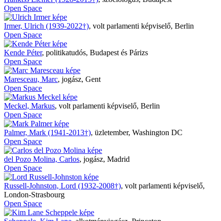
Open Space
Irmer, Ulrich (1939-2022†)
,
volt parlamenti képviselő, Berlin
Open Space
Kende Péter
,
politikatudós, Budapest és Párizs
Open Space
Maresceau, Marc
,
jogász, Gent
Open Space
Meckel, Markus
,
volt parlamenti képviselő, Berlin
Open Space
Palmer, Mark (1941-2013†)
,
üzletember, Washington DC
Open Space
del Pozo Molina, Carlos
,
jogász, Madrid
Open Space
Russell-Johnston, Lord (1932-2008†)
,
volt parlamenti képviselő,
London-Strasbourg
Open Space