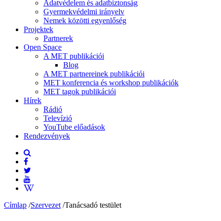
Adatvédelem és adatbiztonság
Gyermekvédelmi irányelv
Nemek közötti egyenlőség
Projektek
Partnerek
Open Space
A MET publikációi
Blog
A MET partnereinek publikációi
MET konferencia és workshop publikációk
MET tagok publikációi
Hírek
Rádió
Televízió
YouTube előadások
Rendezvények
Címlap
/
Szervezet
/
Tanácsadó testület