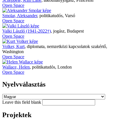
Scheppele, Kim Lane
,
alkotmányjogász, Princeton
Open Space
Smolar, Aleksander
,
politikatudós, Varsó
Open Space
Valki László (1941-2022†)
,
jogász, Budapest
Open Space
Volker, Kurt
,
diplomata, nemzetközi kapcsolatok szakértő,
Washington
Open Space
Wallace, Helen
,
politikatudós, London
Open Space
Nyelvválasztás
Leave this field blank
Projektek