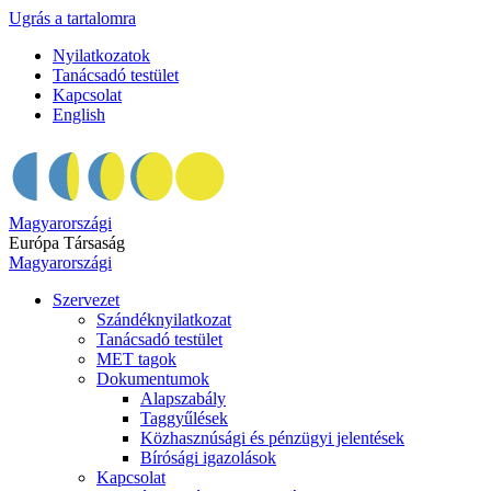
Ugrás a tartalomra
Nyilatkozatok
Tanácsadó testület
Kapcsolat
English
Magyarországi
Európa Társaság
Magyarországi
Szervezet
Szándéknyilatkozat
Tanácsadó testület
MET tagok
Dokumentumok
Alapszabály
Taggyűlések
Közhasznúsági és pénzügyi jelentések
Bírósági igazolások
Kapcsolat