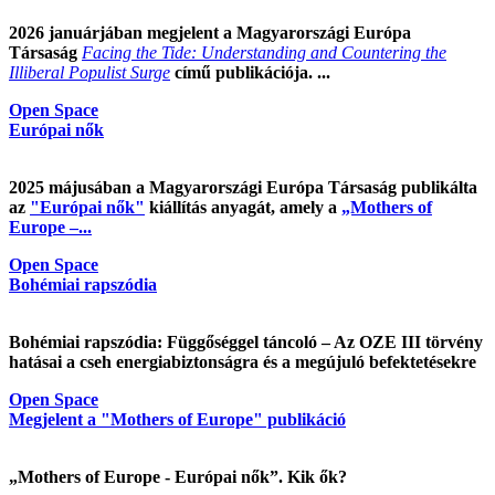
2026 januárjában megjelent a Magyarországi Európa
Társaság
Facing the Tide: Understanding and Countering the
Illiberal Populist Surge
című publikációja. ...
Open Space
Európai nők
2025 májusában a Magyarországi Európa Társaság publikálta
az
"Európai nők"
kiállítás anyagát, amely a
„Mothers of
Europe –...
Open Space
Bohémiai rapszódia
Bohémiai rapszódia: Függőséggel táncoló – Az OZE III törvény
hatásai a cseh energiabiztonságra és a megújuló befektetésekre
Open Space
Megjelent a "Mothers of Europe" publikáció
„Mothers of Europe - Európai nők”. Kik ők?