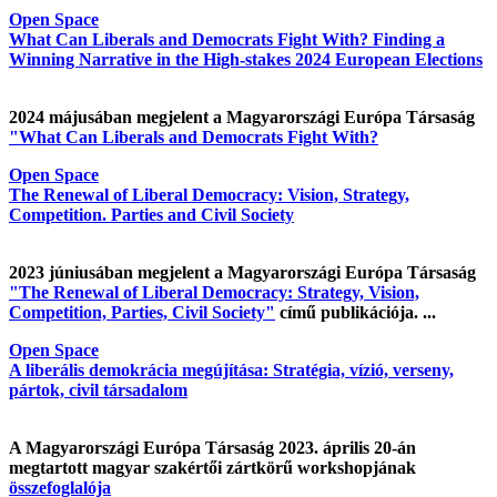
Open Space
What Can Liberals and Democrats Fight With? Finding a
Winning Narrative in the High-stakes 2024 European Elections
2024 májusában megjelent a Magyarországi Európa Társaság
"What Can Liberals and Democrats Fight With?
Open Space
The Renewal of Liberal Democracy: Vision, Strategy,
Competition. Parties and Civil Society
2023 júniusában megjelent a Magyarországi Európa Társaság
"The Renewal of Liberal Democracy: Strategy, Vision,
Competition, Parties, Civil Society"
című publikációja. ...
Open Space
A liberális demokrácia megújítása: Stratégia, vízió, verseny,
pártok, civil társadalom
A Magyarországi Európa Társaság 2023. április 20-án
megtartott magyar szakértői zártkörű workshopjának
összefoglalója