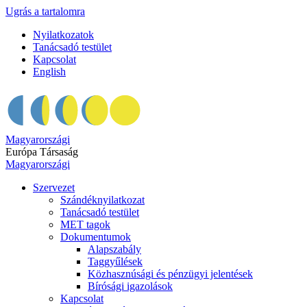
Ugrás a tartalomra
Nyilatkozatok
Tanácsadó testület
Kapcsolat
English
Magyarországi
Európa Társaság
Magyarországi
Szervezet
Szándéknyilatkozat
Tanácsadó testület
MET tagok
Dokumentumok
Alapszabály
Taggyűlések
Közhasznúsági és pénzügyi jelentések
Bírósági igazolások
Kapcsolat