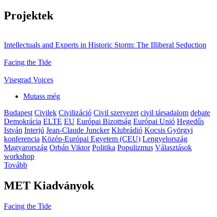
Projektek
Intellectuals and Experts in Historic Storm: The Illiberal Seduction
Facing the Tide
Visegrad Voices
Mutass még
Budapest
Civilek
Civilizáció
Civil szervezet
civil társadalom
debate
Demokrácia
ELTE
EU
Európai Bizottság
Európai Unió
Hegedűs
István
Interjú
Jean-Claude Juncker
Klubrádió
Kocsis Györgyi
konferencia
Közép-Európai Egyetem (CEU)
Lengyelország
Magyarország
Orbán Viktor
Politika
Populizmus
Választások
workshop
Tovább
MET Kiadványok
Facing the Tide