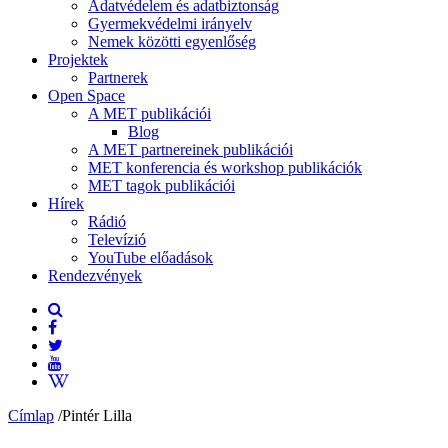
Adatvédelem és adatbiztonság
Gyermekvédelmi irányelv
Nemek közötti egyenlőség
Projektek
Partnerek
Open Space
A MET publikációi
Blog
A MET partnereinek publikációi
MET konferencia és workshop publikációk
MET tagok publikációi
Hírek
Rádió
Televízió
YouTube előadások
Rendezvények
Címlap
/
Pintér Lilla