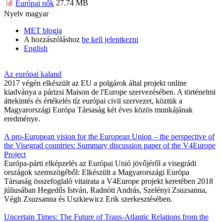
27.74 MB
Európai nők
Nyelv
magyar
MET blogja
A hozzászóláshoz
be kell jelentkezni
English
Az európai kaland
2017 végén elkészült az EU a polgárok által projekt online
kiadványa a párizsi Maison de l'Europe szervezésében. A történelmi
áttekintés és értékelés tíz európai civil szervezet, köztük a
Magyarországi Európa Társaság két éves közös munkájának
eredménye.
A pro-European vision for the European Union – the perspective of
the Visegrad countries: Summary discussion paper of the V4Europe
Project
Európa-párti elképzelés az Európai Unió jövőjéről a visegrádi
országok szemszögéből: Elkészült a Magyarországi Európa
Társaság összefoglaló vitairata a V4Europe projekt keretében 2018
júliusában Hegedűs István, Radnóti András, Szelényi Zsuzsanna,
Végh Zsuzsanna és Uszkiewicz Erik szerkesztésében.
Uncertain Times: The Future of Trans-Atlantic Relations from the