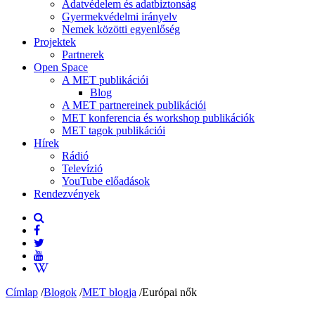
Adatvédelem és adatbiztonság
Gyermekvédelmi irányelv
Nemek közötti egyenlőség
Projektek
Partnerek
Open Space
A MET publikációi
Blog
A MET partnereinek publikációi
MET konferencia és workshop publikációk
MET tagok publikációi
Hírek
Rádió
Televízió
YouTube előadások
Rendezvények
Címlap
/
Blogok
/
MET blogja
/
Európai nők