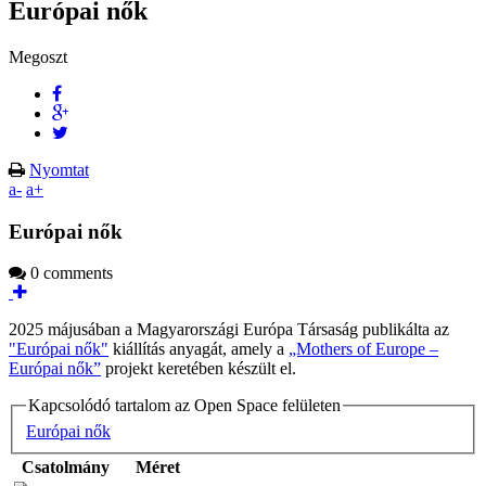
Európai nők
Megoszt
Nyomtat
a-
a+
Európai nők
0 comments
2025 májusában a Magyarországi Európa Társaság publikálta az
"Európai nők"
kiállítás anyagát, amely a
„Mothers of Europe –
Európai nők”
projekt keretében készült el.
Kapcsolódó tartalom az Open Space felületen
Európai nők
Csatolmány
Méret