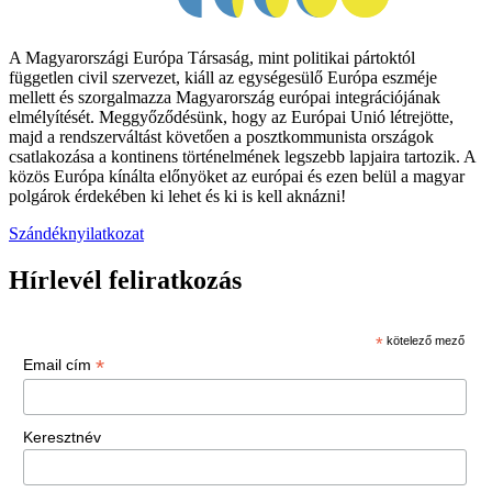
A Magyarországi Európa Társaság, mint politikai pártoktól
független civil szervezet, kiáll az egységesülő Európa eszméje
mellett és szorgalmazza Magyarország európai integrációjának
elmélyítését. Meggyőződésünk, hogy az Európai Unió létrejötte,
majd a rendszerváltást követően a posztkommunista országok
csatlakozása a kontinens történelmének legszebb lapjaira tartozik. A
közös Európa kínálta előnyöket az európai és ezen belül a magyar
polgárok érdekében ki lehet és ki is kell aknázni!
Szándéknyilatkozat
Hírlevél feliratkozás
*
kötelező mező
*
Email cím
Keresztnév