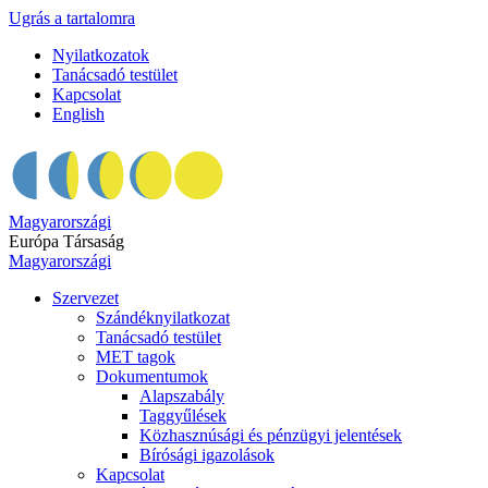
Ugrás a tartalomra
Nyilatkozatok
Tanácsadó testület
Kapcsolat
English
Magyarországi
Európa Társaság
Magyarországi
Szervezet
Szándéknyilatkozat
Tanácsadó testület
MET tagok
Dokumentumok
Alapszabály
Taggyűlések
Közhasznúsági és pénzügyi jelentések
Bírósági igazolások
Kapcsolat