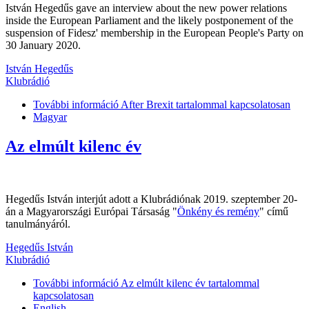
István Hegedűs gave an interview about the new power relations
inside the European Parliament and the likely postponement of the
suspension of Fidesz' membership in the European People's Party on
30 January 2020.
István Hegedűs
Klubrádió
További információ
After Brexit tartalommal kapcsolatosan
Magyar
Az elmúlt kilenc év
Hegedűs István interjút adott a Klubrádiónak 2019. szeptember 20-
án a Magyarországi Európai Társaság "
Önkény és remény
" című
tanulmányáról.
Hegedűs István
Klubrádió
További információ
Az elmúlt kilenc év tartalommal
kapcsolatosan
English