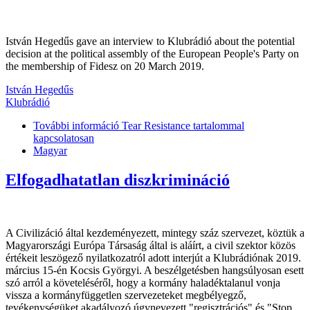
István Hegedűs gave an interview to Klubrádió about the potential
decision at the political assembly of the European People's Party on
the membership of Fidesz on 20 March 2019.
István Hegedűs
Klubrádió
További információ
Tear Resistance tartalommal
kapcsolatosan
Magyar
Elfogadhatatlan diszkrimináció
A Civilizáció által kezdeményezett, mintegy száz szervezet, köztük a
Magyarországi Európa Társaság által is aláírt, a civil szektor közös
értékeit leszögező nyilatkozatról adott interjút a Klubrádiónak 2019.
március 15-én Kocsis Györgyi. A beszélgetésben hangsúlyosan esett
szó arról a követeléséről, hogy a kormány haladéktalanul vonja
vissza a kormányfüggetlen szervezeteket megbélyegző,
tevékenységüket akadályozó úgynevezett "regisztrációs" és "Stop