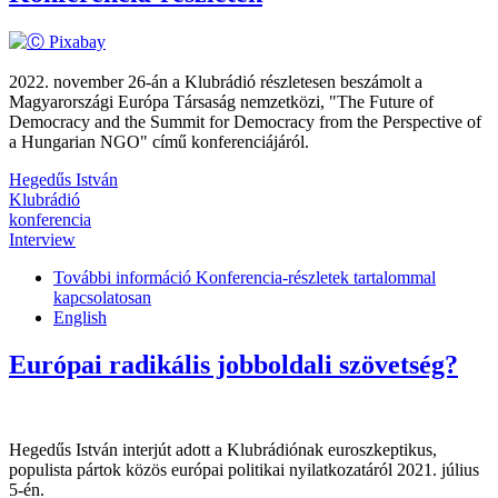
2022. november 26-án a Klubrádió részletesen beszámolt a
Magyarországi Európa Társaság nemzetközi, "The Future of
Democracy and the Summit for Democracy from the Perspective of
a Hungarian NGO" című konferenciájáról.
Hegedűs István
Klubrádió
konferencia
Interview
További információ
Konferencia-részletek tartalommal
kapcsolatosan
English
Európai radikális jobboldali szövetség?
Hegedűs István interjút adott a Klubrádiónak euroszkeptikus,
populista pártok közös európai politikai nyilatkozatáról 2021. július
5-én.