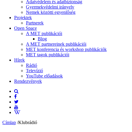
Adatvédelem és adatbiztonság
Gyermekvédelmi irányelv
Nemek közötti egyenlőség
Projektek
Partnerek
Open Space
A MET publikációi
Blog
A MET partnereinek publikációi
MET konferencia és workshop publikációk
MET tagok publikációi
Hírek
Rádió
Televízió
YouTube előadások
Rendezvények
Címlap
/
Klubrádió