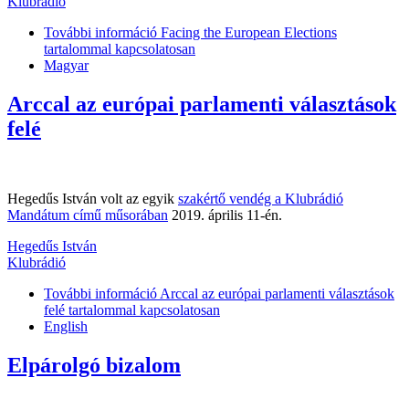
Klubrádió
További információ
Facing the European Elections
tartalommal kapcsolatosan
Magyar
Arccal az európai parlamenti választások
felé
Hegedűs István volt az egyik
szakértő vendég a Klubrádió
Mandátum című műsorában
2019. április 11-én.
Hegedűs István
Klubrádió
További információ
Arccal az európai parlamenti választások
felé tartalommal kapcsolatosan
English
Elpárolgó bizalom