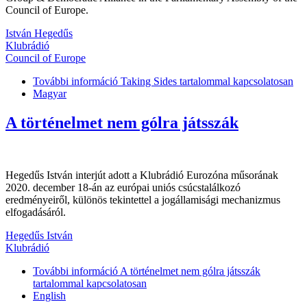
Council of Europe.
István Hegedűs
Klubrádió
Council of Europe
További információ
Taking Sides tartalommal kapcsolatosan
Magyar
A történelmet nem gólra játsszák
Hegedűs István interjút adott a Klubrádió Eurozóna műsorának
2020. december 18-án az európai uniós csúcstalálkozó
eredményeiről, különös tekintettel a jogállamisági mechanizmus
elfogadásáról.
Hegedűs István
Klubrádió
További információ
A történelmet nem gólra játsszák
tartalommal kapcsolatosan
English