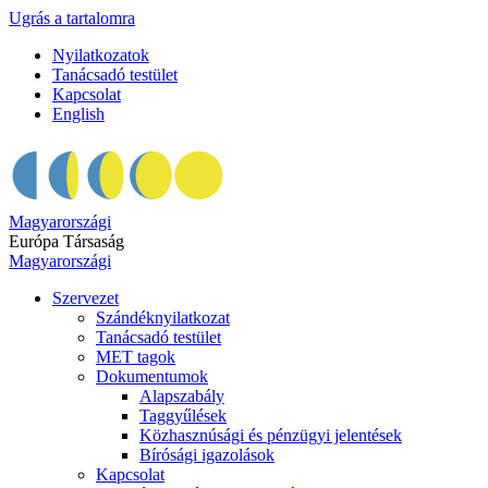
Ugrás a tartalomra
Nyilatkozatok
Tanácsadó testület
Kapcsolat
English
Magyarországi
Európa Társaság
Magyarországi
Szervezet
Szándéknyilatkozat
Tanácsadó testület
MET tagok
Dokumentumok
Alapszabály
Taggyűlések
Közhasznúsági és pénzügyi jelentések
Bírósági igazolások
Kapcsolat