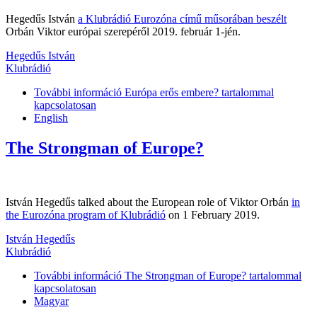
Hegedűs István
a Klubrádió Eurozóna című műsorában beszélt
Orbán Viktor európai szerepéről 2019. február 1-jén.
Hegedűs István
Klubrádió
További információ
Európa erős embere? tartalommal
kapcsolatosan
English
The Strongman of Europe?
István Hegedűs talked about the European role of Viktor Orbán
in
the Eurozóna program of Klubrádió
on 1 February 2019.
István Hegedűs
Klubrádió
További információ
The Strongman of Europe? tartalommal
kapcsolatosan
Magyar