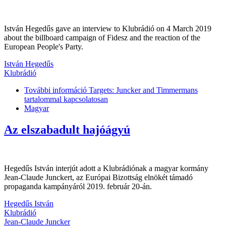
István Hegedűs gave an interview to Klubrádió on 4 March 2019
about the billboard campaign of Fidesz and the reaction of the
European People's Party.
István Hegedűs
Klubrádió
További információ
Targets: Juncker and Timmermans
tartalommal kapcsolatosan
Magyar
Az elszabadult hajóágyú
Hegedűs István interjút adott a Klubrádiónak a magyar kormány
Jean-Claude Junckert, az Európai Bizottság elnökét támadó
propaganda kampányáról 2019. február 20-án.
Hegedűs István
Klubrádió
Jean-Claude Juncker