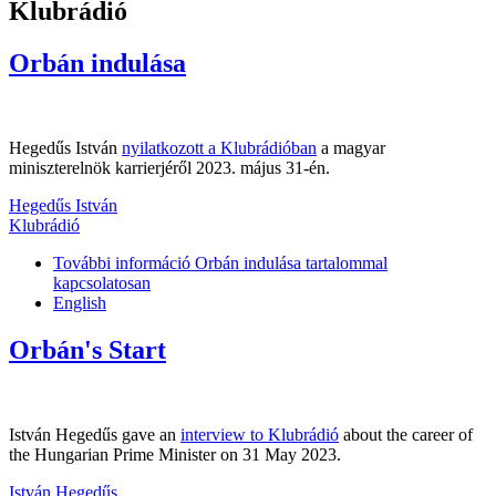
Klubrádió
Orbán indulása
Hegedűs István
nyilatkozott a Klubrádióban
a magyar
miniszterelnök karrierjéről 2023. május 31-én.
Hegedűs István
Klubrádió
További információ
Orbán indulása tartalommal
kapcsolatosan
English
Orbán's Start
István Hegedűs gave an
interview to Klubrádió
about the career of
the Hungarian Prime Minister on 31 May 2023.
István Hegedűs