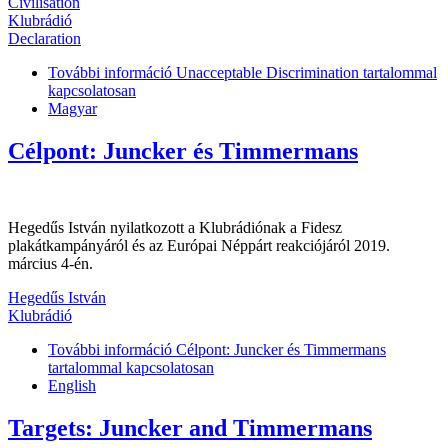
Civilisation
Klubrádió
Declaration
További információ
Unacceptable Discrimination tartalommal
kapcsolatosan
Magyar
Célpont: Juncker és Timmermans
Hegedűs István nyilatkozott a Klubrádiónak a Fidesz
plakátkampányáról és az Európai Néppárt reakciójáról 2019.
március 4-én.
Hegedűs István
Klubrádió
További információ
Célpont: Juncker és Timmermans
tartalommal kapcsolatosan
English
Targets: Juncker and Timmermans