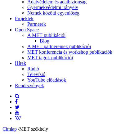
Adatvédelem és adatbiztonság
Gyermekvédelmi irányelv
Nemek közötti egyenlőség
Projektek
Partnerek
Open Space
A MET publikációi
Blog
A MET partnereinek publikációi
MET konferencia és workshop publikációk
MET tagok publikációi
Hírek
Rádió
Televízió
YouTube előadások
Rendezvények
Címlap
/
MET székhely