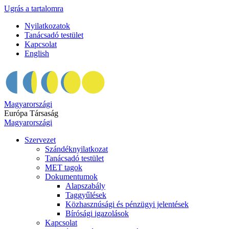
Ugrás a tartalomra
Nyilatkozatok
Tanácsadó testület
Kapcsolat
English
Magyarországi
Európa Társaság
Magyarországi
Szervezet
Szándéknyilatkozat
Tanácsadó testület
MET tagok
Dokumentumok
Alapszabály
Taggyűlések
Közhasznúsági és pénzügyi jelentések
Bírósági igazolások
Kapcsolat