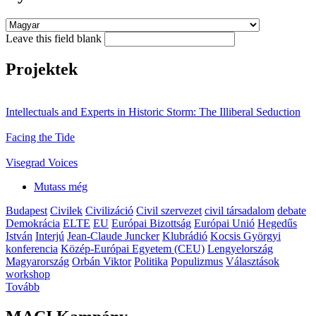
Leave this field blank
Projektek
Intellectuals and Experts in Historic Storm: The Illiberal Seduction
Facing the Tide
Visegrad Voices
Mutass még
Budapest
Civilek
Civilizáció
Civil szervezet
civil társadalom
debate
Demokrácia
ELTE
EU
Európai Bizottság
Európai Unió
Hegedűs
István
Interjú
Jean-Claude Juncker
Klubrádió
Kocsis Györgyi
konferencia
Közép-Európai Egyetem (CEU)
Lengyelország
Magyarország
Orbán Viktor
Politika
Populizmus
Választások
workshop
Tovább