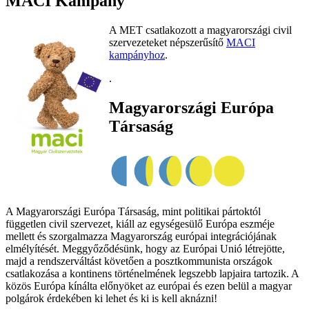
MACI Kampány
A MET csatlakozott a magyarországi civil
szervezeteket népszerűsítő
MACI
kampányhoz
.
.
Magyarországi Európa
Társaság
A Magyarországi Európa Társaság, mint politikai pártoktól
független civil szervezet, kiáll az egységesülő Európa eszméje
mellett és szorgalmazza Magyarország európai integrációjának
elmélyítését. Meggyőződésünk, hogy az Európai Unió létrejötte,
majd a rendszerváltást követően a posztkommunista országok
csatlakozása a kontinens történelmének legszebb lapjaira tartozik. A
közös Európa kínálta előnyöket az európai és ezen belül a magyar
polgárok érdekében ki lehet és ki is kell aknázni!