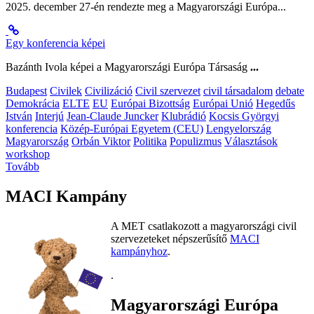
2025. december 27-én rendezte meg a Magyarországi Európa...
Egy konferencia képei
Bazánth Ivola képei a Magyarországi Európa Társaság
...
Budapest
Civilek
Civilizáció
Civil szervezet
civil társadalom
debate
Demokrácia
ELTE
EU
Európai Bizottság
Európai Unió
Hegedűs
István
Interjú
Jean-Claude Juncker
Klubrádió
Kocsis Györgyi
konferencia
Közép-Európai Egyetem (CEU)
Lengyelország
Magyarország
Orbán Viktor
Politika
Populizmus
Választások
workshop
Tovább
MACI Kampány
A MET csatlakozott a magyarországi civil
szervezeteket népszerűsítő
MACI
kampányhoz
.
.
Magyarországi Európa