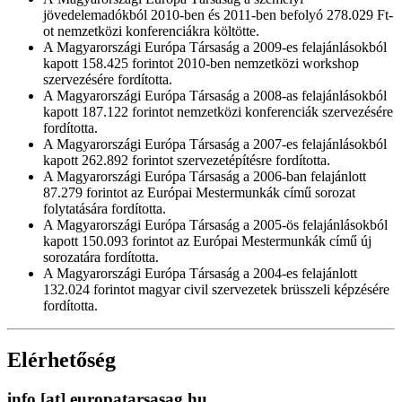
jövedelemadókból 2010-ben és 2011-ben befolyó 278.029 Ft-
ot nemzetközi konferenciákra költötte.
A Magyarországi Európa Társaság a 2009-es felajánlásokból
kapott 158.425 forintot 2010-ben nemzetközi workshop
szervezésére fordította.
A Magyarországi Európa Társaság a 2008-as felajánlásokból
kapott 187.122 forintot nemzetközi konferenciák szervezésére
fordította.
A Magyarországi Európa Társaság a 2007-es felajánlásokból
kapott 262.892 forintot szervezetépítésre fordította.
A Magyarországi Európa Társaság a 2006-ban felajánlott
87.279 forintot az Európai Mestermunkák című sorozat
folytatására fordította.
A Magyarországi Európa Társaság a 2005-ös felajánlásokból
kapott 150.093 forintot az Európai Mestermunkák című új
sorozatára fordította.
A Magyarországi Európa Társaság a 2004-es felajánlott
132.024 forintot magyar civil szervezetek brüsszeli képzésére
fordította.
Elérhetőség
info
[at]
europatarsasag.hu