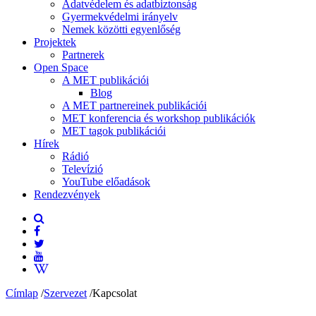
Adatvédelem és adatbiztonság
Gyermekvédelmi irányelv
Nemek közötti egyenlőség
Projektek
Partnerek
Open Space
A MET publikációi
Blog
A MET partnereinek publikációi
MET konferencia és workshop publikációk
MET tagok publikációi
Hírek
Rádió
Televízió
YouTube előadások
Rendezvények
Címlap
/
Szervezet
/
Kapcsolat