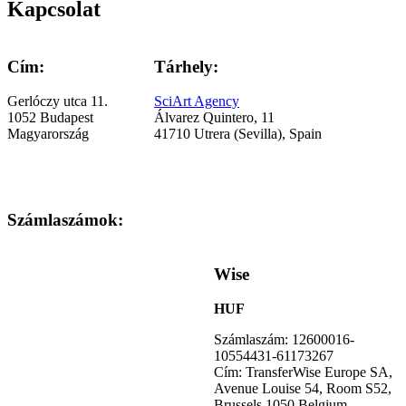
Kapcsolat
Cím:
Tárhely:
Gerlóczy utca 11.
SciArt Agency
1052 Budapest
Álvarez Quintero, 11
Magyarország
41710 Utrera (Sevilla), Spain
Számlaszámok:
Wise
HUF
Számlaszám: 12600016-
10554431-61173267
Cím: TransferWise Europe SA,
Avenue Louise 54, Room S52,
Brussels 1050 Belgium