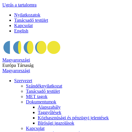
Ugrás a tartalomra
Nyilatkozatok
Tanácsadó testület
Kapcsolat
English
Magyarországi
Európa Társaság
Magyarországi
Szervezet
Szándéknyilatkozat
Tanácsadó testület
MET tagok
Dokumentumok
Alapszabály
Taggyűlések
Közhasznúsági és pénzügyi jelentések
Bírósági igazolások
Kapcsolat