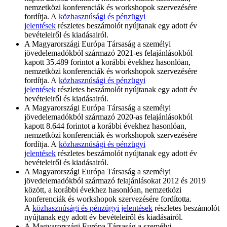
nemzetközi konferenciák és workshopok szervezésére
fordítja. A
közhasznúsági és pénzügyi
jelentések
részletes beszámolót nyújtanak egy adott év
bevételeiről és kiadásairól.
A Magyarországi Európa Társaság a személyi
jövedelemadókból származó 2021-es felajánlásokból
kapott 35.489 forintot a korábbi évekhez hasonlóan,
nemzetközi konferenciák és workshopok szervezésére
fordítja. A
közhasznúsági és pénzügyi
jelentések
részletes beszámolót nyújtanak egy adott év
bevételeiről és kiadásairól.
A Magyarországi Európa Társaság a személyi
jövedelemadókból származó 2020-as felajánlásokból
kapott 8.644 forintot a korábbi évekhez hasonlóan,
nemzetközi konferenciák és workshopok szervezésére
fordítja. A
közhasznúsági és pénzügyi
jelentések
részletes beszámolót nyújtanak egy adott év
bevételeiről és kiadásairól.
A Magyarországi Európa Társaság a személyi
jövedelemadókból származó felajánlásokat 2012 és 2019
között, a korábbi évekhez hasonlóan, nemzetközi
konferenciák és workshopok szervezésére fordította.
A
közhasznúsági és pénzügyi jelentések
részletes beszámolót
nyújtanak egy adott év bevételeiről és kiadásairól.
A Magyarországi Európa Társaság a személyi