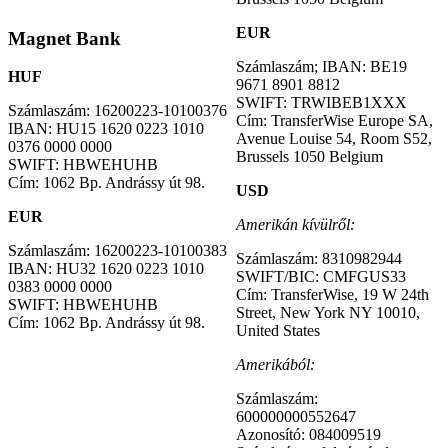
EUR
Magnet Bank
Számlaszám; IBAN: BE19
HUF
9671 8901 8812
SWIFT: TRWIBEB1XXX
Számlaszám: 16200223-10100376
Cím: TransferWise Europe SA,
IBAN: HU15 1620 0223 1010
Avenue Louise 54, Room S52,
0376 0000 0000
Brussels 1050 Belgium
SWIFT: HBWEHUHB
Cím: 1062 Bp. Andrássy út 98.
USD
EUR
Amerikán kívülről:
Számlaszám: 16200223-10100383
Számlaszám: 8310982944
IBAN: HU32 1620 0223 1010
SWIFT/BIC: CMFGUS33
0383 0000 0000
Cím: TransferWise, 19 W 24th
SWIFT: HBWEHUHB
Street, New York NY 10010,
Cím: 1062 Bp. Andrássy út 98.
United States
Amerikából:
Számlaszám:
600000000552647
Azonosító: 084009519