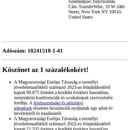
Számlatípus: folyószámla
Cím: TransferWise, 19 W 24th
Street, New York NY 10010,
United States
Adószám:
18241518-1-41
Köszönet az 1 százalékokért!
A Magyarországi Európa Társaság a személyi
jövedelemadókból származó 2023-as felajánlásokból
kapott 99.875 forintot a korábbi évekhez hasonlóan,
nemzetközi konferenciák és workshopok szervezésére
fordítja. A
közhasznúsági és pénzügyi
jelentések
részletes beszámolót nyújtanak egy adott év
bevételeiről és kiadásairól.
A Magyarországi Európa Társaság a személyi
jövedelemadókból származó 2022-es felajánlásokból
kapott 22.532 forintot a korábbi évekhez hasonlóan,