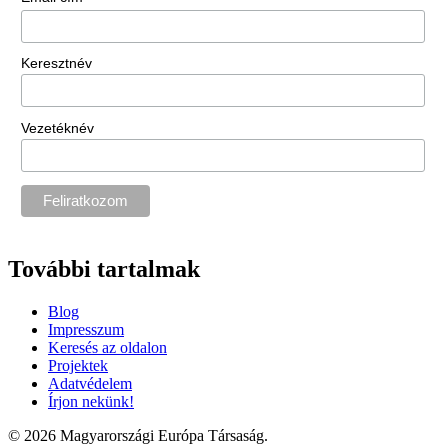
Keresztnév
Vezetéknév
További tartalmak
Blog
Impresszum
Keresés az oldalon
Projektek
Adatvédelem
Írjon nekünk!
© 2026 Magyarországi Európa Társaság.