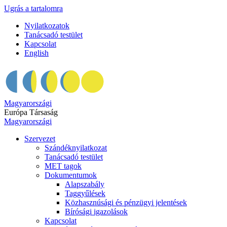
Ugrás a tartalomra
Nyilatkozatok
Tanácsadó testület
Kapcsolat
English
Magyarországi
Európa Társaság
Magyarországi
Szervezet
Szándéknyilatkozat
Tanácsadó testület
MET tagok
Dokumentumok
Alapszabály
Taggyűlések
Közhasznúsági és pénzügyi jelentések
Bírósági igazolások
Kapcsolat