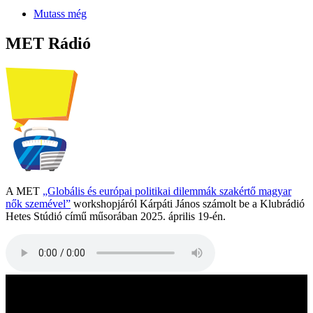
Mutass még
MET Rádió
A MET
„Globális és európai politikai dilemmák szakértő magyar
nők szemével”
workshopjáról Kárpáti János számolt be a Klubrádió
Hetes Stúdió című műsorában 2025. április 19-én.