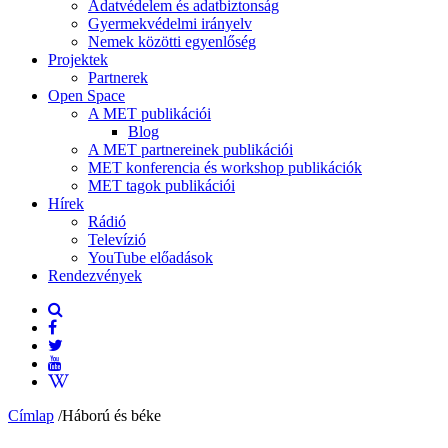
Adatvédelem és adatbiztonság
Gyermekvédelmi irányelv
Nemek közötti egyenlőség
Projektek
Partnerek
Open Space
A MET publikációi
Blog
A MET partnereinek publikációi
MET konferencia és workshop publikációk
MET tagok publikációi
Hírek
Rádió
Televízió
YouTube előadások
Rendezvények
Címlap
/
Háború és béke