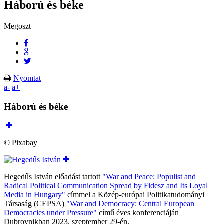
Háború és béke
Megoszt
Nyomtat
a-
a+
Háború és béke
© Pixabay
Hegedűs István előadást tartott
"War and Peace: Populist and
Radical Political Communication Spread by Fidesz and Its Loyal
Media in Hungary"
címmel a Közép-európai Politikatudományi
Társaság (CEPSA)
"War and Democracy: Central European
Democracies under Pressure"
című éves konferenciáján
Dubrovnikban 2023. szeptember 29-én.