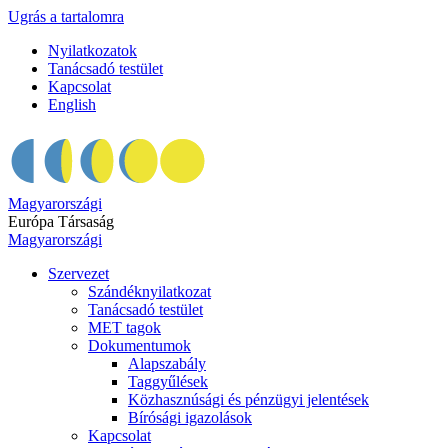
Ugrás a tartalomra
Nyilatkozatok
Tanácsadó testület
Kapcsolat
English
Magyarországi
Európa Társaság
Magyarországi
Szervezet
Szándéknyilatkozat
Tanácsadó testület
MET tagok
Dokumentumok
Alapszabály
Taggyűlések
Közhasznúsági és pénzügyi jelentések
Bírósági igazolások
Kapcsolat