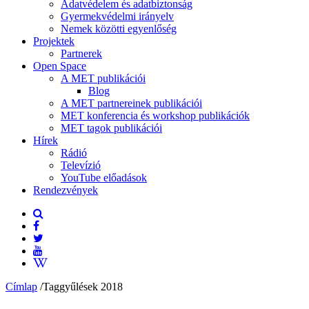
Adatvédelem és adatbiztonság
Gyermekvédelmi irányelv
Nemek közötti egyenlőség
Projektek
Partnerek
Open Space
A MET publikációi
Blog
A MET partnereinek publikációi
MET konferencia és workshop publikációk
MET tagok publikációi
Hírek
Rádió
Televízió
YouTube előadások
Rendezvények
Címlap
/
Taggyűlések 2018