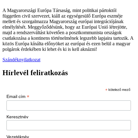
A Magyarországi Európa Társaság, mint politikai pártoktól
független civil szervezet, kiáll az egységesülő Európa eszméje
mellett és szorgalmazza Magyarország európai integrációjának
elmélyítését. Meggyőződésünk, hogy az Európai Unió létrejötte,
majd a rendszerváltást követően a posztkommunista országok
csatlakozása a kontinens történelmének legszebb lapjaira tartozik. A
közös Európa kínálta előnyöket az európai és ezen belül a magyar
polgárok érdekében ki lehet és ki is kell aknázni!
Szándéknyilatkozat
Hírlevél feliratkozás
*
kötelező mező
*
Email cím
Keresztnév
Vezetéknév