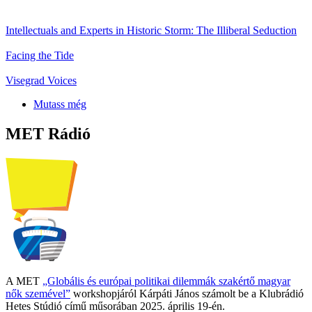
Intellectuals and Experts in Historic Storm: The Illiberal Seduction
Facing the Tide
Visegrad Voices
Mutass még
MET Rádió
A MET
„Globális és európai politikai dilemmák szakértő magyar
nők szemével”
workshopjáról Kárpáti János számolt be a Klubrádió
Hetes Stúdió című műsorában 2025. április 19-én.