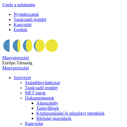
Ugrás a tartalomra
Nyilatkozatok
Tanácsadó testület
Kapcsolat
English
Magyarországi
Európa Társaság
Magyarországi
Szervezet
Szándéknyilatkozat
Tanácsadó testület
MET tagok
Dokumentumok
Alapszabály
Taggyűlések
Közhasznúsági és pénzügyi jelentések
Bírósági igazolások
Kapcsolat