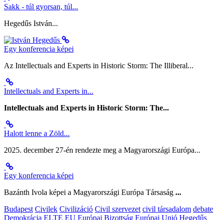
Sakk - túl gyorsan, túl...
Hegedűs István...
Egy konferencia képei
Az Intellectuals and Experts in Historic Storm: The Illiberal...
Intellectuals and Experts in...
Intellectuals and Experts in Historic Storm: The...
Halott lenne a Zöld...
2025. december 27-én rendezte meg a Magyarországi Európa...
Egy konferencia képei
Bazánth Ivola képei a Magyarországi Európa Társaság
...
Budapest
Civilek
Civilizáció
Civil szervezet
civil társadalom
debate
Demokrácia
ELTE
EU
Európai Bizottság
Európai Unió
Hegedűs