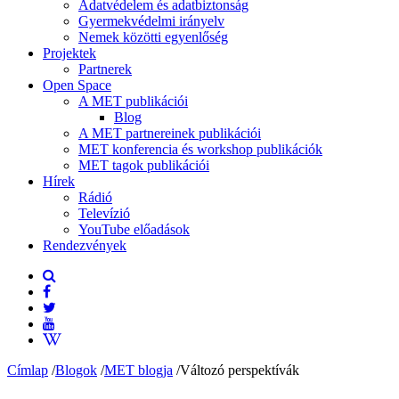
Adatvédelem és adatbiztonság
Gyermekvédelmi irányelv
Nemek közötti egyenlőség
Projektek
Partnerek
Open Space
A MET publikációi
Blog
A MET partnereinek publikációi
MET konferencia és workshop publikációk
MET tagok publikációi
Hírek
Rádió
Televízió
YouTube előadások
Rendezvények
Címlap
/
Blogok
/
MET blogja
/
Változó perspektívák