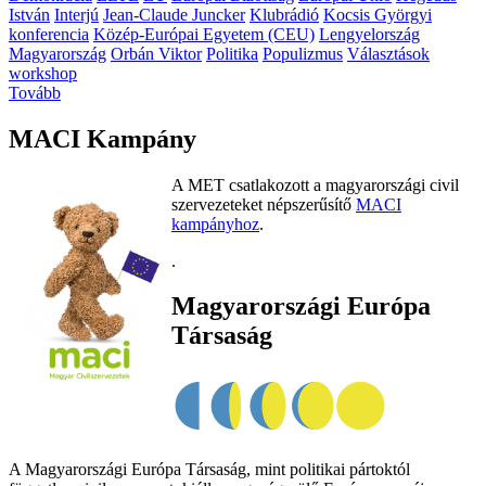
István
Interjú
Jean-Claude Juncker
Klubrádió
Kocsis Györgyi
konferencia
Közép-Európai Egyetem (CEU)
Lengyelország
Magyarország
Orbán Viktor
Politika
Populizmus
Választások
workshop
Tovább
MACI Kampány
A MET csatlakozott a magyarországi civil
szervezeteket népszerűsítő
MACI
kampányhoz
.
.
Magyarországi Európa
Társaság
A Magyarországi Európa Társaság, mint politikai pártoktól