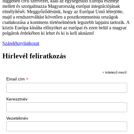
független civil szervezet, kiáll az egységesülő Európa eszméje
mellett és szorgalmazza Magyarország európai integrációjának
elmélyítését. Meggyőződésünk, hogy az Európai Unió létrejötte,
majd a rendszerváltást követően a posztkommunista országok
csatlakozása a kontinens történelmének legszebb lapjaira tartozik. A
közös Európa kínálta előnyöket az európai és ezen belül a magyar
polgárok érdekében ki lehet és ki is kell aknázni!
Szándéknyilatkozat
Hírlevél feliratkozás
*
kötelező mező
*
Email cím
Keresztnév
Vezetéknév