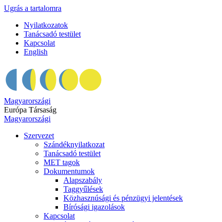
Ugrás a tartalomra
Nyilatkozatok
Tanácsadó testület
Kapcsolat
English
Magyarországi
Európa Társaság
Magyarországi
Szervezet
Szándéknyilatkozat
Tanácsadó testület
MET tagok
Dokumentumok
Alapszabály
Taggyűlések
Közhasznúsági és pénzügyi jelentések
Bírósági igazolások
Kapcsolat