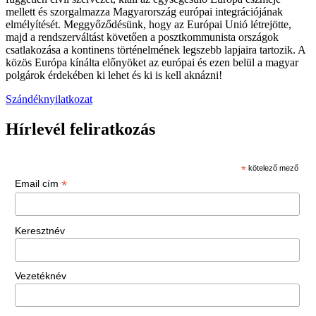
mellett és szorgalmazza Magyarország európai integrációjának
elmélyítését. Meggyőződésünk, hogy az Európai Unió létrejötte,
majd a rendszerváltást követően a posztkommunista országok
csatlakozása a kontinens történelmének legszebb lapjaira tartozik. A
közös Európa kínálta előnyöket az európai és ezen belül a magyar
polgárok érdekében ki lehet és ki is kell aknázni!
Szándéknyilatkozat
Hírlevél feliratkozás
*
kötelező mező
*
Email cím
Keresztnév
Vezetéknév