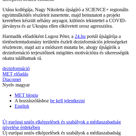
Utána kollégája, Nagy Nikoletta újságíró a SCIENCE+ regionális
együttműködés részleteit ismertette, majd bemutatott a projekt
keretében készült néhány anyagot, különös tekintettel a COVID-
járványra és az Ukrajna ellen elkövetett orosz agresszióra.
Harmadik előadóként Lugosi Péter, a
24.hu
portál újságírója a
történelemtudomány területén észlelt dezinformációs jelenségeket
részletezte, majd azt a módszert mutatta be, ahogy újságírók a
dezinformáció terjesztőinek mögöttes motivációira és sikerességük
okaira találhatnak rá.
dezinformáció
MET előadás
Diacomet
Nyelv
magyar
MET blogja
A hozzászóláshoz
be kell jelentkezni
English
Új európai uniós elképzelések és szabályok a médiaszabadság
növelése érdekében
Új európai uniós elképzelések és szabályok a médiaszabadság