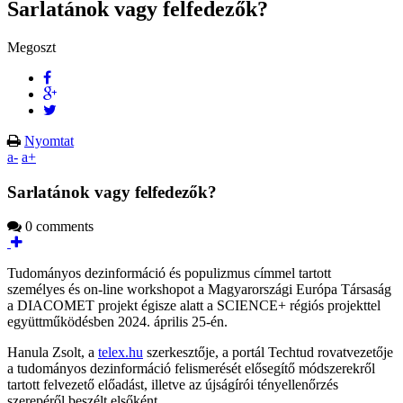
Sarlatánok vagy felfedezők?
Megoszt
Nyomtat
a-
a+
Sarlatánok vagy felfedezők?
0 comments
Tudományos dezinformáció és populizmus címmel tartott
személyes és on-line workshopot a Magyarországi Európa Társaság
a DIACOMET projekt égisze alatt a SCIENCE+ régiós projekttel
együttműködésben 2024. április 25-én.
Hanula Zsolt, a
telex.hu
szerkesztője, a portál Techtud rovatvezetője
a tudományos dezinformáció felismerését elősegítő módszerekről
tartott felvezető előadást, illetve az újságírói tényellenőrzés
szerepéről beszélt elsőként.