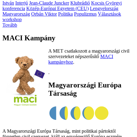
István
Interjú
Jean-Claude Juncker
Klubrádió
Kocsis Györgyi
konferencia
Közép-Európai Egyetem (CEU)
Lengyelország
Magyarország
Orbán Viktor
Politika
Populizmus
Választások
workshop
Tovább
MACI Kampány
A MET csatlakozott a magyarországi civil
szervezeteket népszerűsítő
MACI
kampányhoz
.
.
Magyarországi Európa
Társaság
A Magyarországi Európa Társaság, mint politikai pártoktól
független civil szervezet, kiáll az egységesülő Európa eszméje