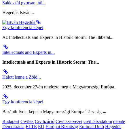
Sakk - túl gyorsan, túl...
Hegedűs István...
Egy konferencia képei
Az Intellectuals and Experts in Historic Storm: The Illiberal...
Intellectuals and Experts in...
Intellectuals and Experts in Historic Storm: The...
Halott lenne a Zöld...
2025. december 27-én rendezte meg a Magyarországi Európa...
Egy konferencia képei
Bazánth Ivola képei a Magyarországi Európa Társaság
...
Budapest
Civilek
Civilizáció
Civil szervezet
civil társadalom
debate
Demokrácia
ELTE
EU
Európai Bizottság
Európai Unió
Hegedűs