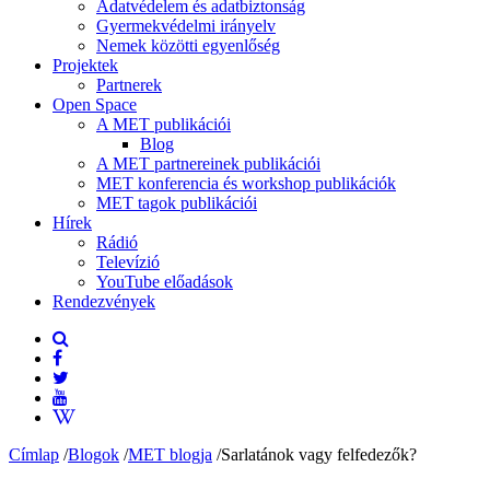
Adatvédelem és adatbiztonság
Gyermekvédelmi irányelv
Nemek közötti egyenlőség
Projektek
Partnerek
Open Space
A MET publikációi
Blog
A MET partnereinek publikációi
MET konferencia és workshop publikációk
MET tagok publikációi
Hírek
Rádió
Televízió
YouTube előadások
Rendezvények
Címlap
/
Blogok
/
MET blogja
/
Sarlatánok vagy felfedezők?