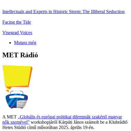
Intellectuals and Experts in Historic Storm: The Illiberal Seduction
Facing the Tide
Visegrad Voices
Mutass még
MET Rádió
A MET
„Globális és európai politikai dilemmák szakértő magyar
nők szemével”
workshopjáról Kárpáti János számolt be a Klubrádió
Hetes Stúdió című műsorában 2025. április 19-én.