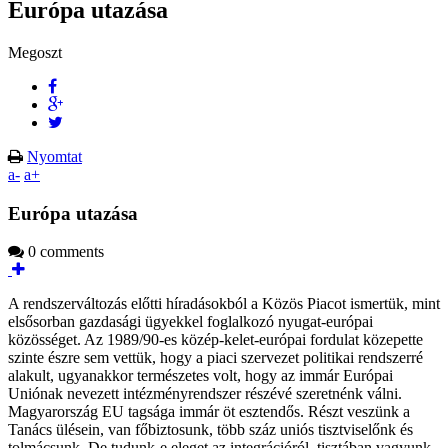
Európa utazása
Megoszt
Nyomtat
a-
a+
Európa utazása
0 comments
A rendszerváltozás előtti híradásokból a Közös Piacot ismertük, mint
elsősorban gazdasági ügyekkel foglalkozó nyugat-európai
közösséget. Az 1989/90-es közép-kelet-európai fordulat közepette
szinte észre sem vettük, hogy a piaci szervezet politikai rendszerré
alakult, ugyanakkor természetes volt, hogy az immár Európai
Uniónak nevezett intézményrendszer részévé szeretnénk válni.
Magyarország EU tagsága immár öt esztendős. Részt veszünk a
Tanács ülésein, van főbiztosunk, több száz uniós tisztviselőnk és
tolmácsunk. De tudunk-e eleget az integrációról, tisztában vagyunk-