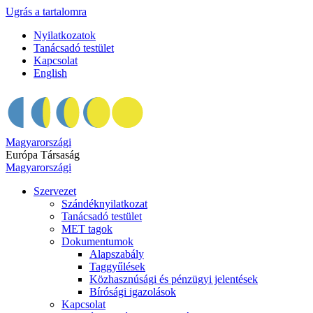
Ugrás a tartalomra
Nyilatkozatok
Tanácsadó testület
Kapcsolat
English
Magyarországi
Európa Társaság
Magyarországi
Szervezet
Szándéknyilatkozat
Tanácsadó testület
MET tagok
Dokumentumok
Alapszabály
Taggyűlések
Közhasznúsági és pénzügyi jelentések
Bírósági igazolások
Kapcsolat