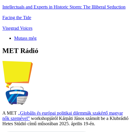
Intellectuals and Experts in Historic Storm: The Illiberal Seduction
Facing the Tide
Visegrad Voices
Mutass még
MET Rádió
A MET
„Globális és európai politikai dilemmák szakértő magyar
nők szemével”
workshopjáról Kárpáti János számolt be a Klubrádió
Hetes Stúdió című műsorában 2025. április 19-én.