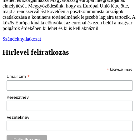
mellett és szorgalmazza Magyarország európai integrációjának
elmélyítését. Meggyőződésünk, hogy az Európai Unió létrejötte,
majd a rendszerváltást követően a posztkommunista országok
csatlakozása a kontinens történelmének legszebb lapjaira tartozik. A
közös Európa kínálta előnyöket az európai és ezen belül a magyar
polgárok érdekében ki lehet és ki is kell aknázni!
Szándéknyilatkozat
Hírlevél feliratkozás
*
kötelező mező
*
Email cím
Keresztnév
Vezetéknév