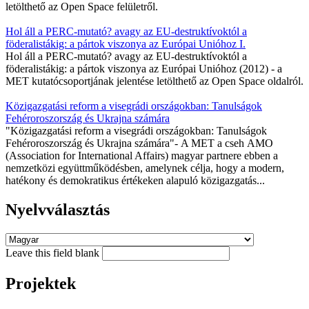
letölthető az Open Space felületről.
Hol áll a PERC-mutató? avagy az EU-destruktívoktól a
föderalistákig: a pártok viszonya az Európai Unióhoz I.
Hol áll a PERC-mutató? avagy az EU-destruktívoktól a
föderalistákig: a pártok viszonya az Európai Unióhoz (2012) - a
MET kutatócsoportjának jelentése letölthető az Open Space oldalról.
Közigazgatási reform a visegrádi országokban: Tanulságok
Fehéroroszország és Ukrajna számára
"Közigazgatási reform a visegrádi országokban: Tanulságok
Fehéroroszország és Ukrajna számára"- A MET a cseh AMO
(Association for International Affairs) magyar partnere ebben a
nemzetközi együttműködésben, amelynek célja, hogy a modern,
hatékony és demokratikus értékeken alapuló közigazgatás...
Nyelvválasztás
Leave this field blank
Projektek