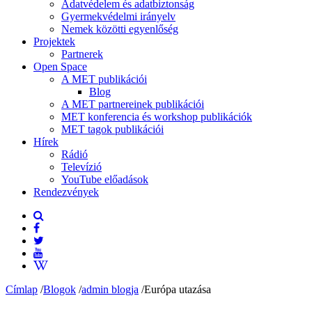
Adatvédelem és adatbiztonság
Gyermekvédelmi irányelv
Nemek közötti egyenlőség
Projektek
Partnerek
Open Space
A MET publikációi
Blog
A MET partnereinek publikációi
MET konferencia és workshop publikációk
MET tagok publikációi
Hírek
Rádió
Televízió
YouTube előadások
Rendezvények
Címlap
/
Blogok
/
admin blogja
/
Európa utazása