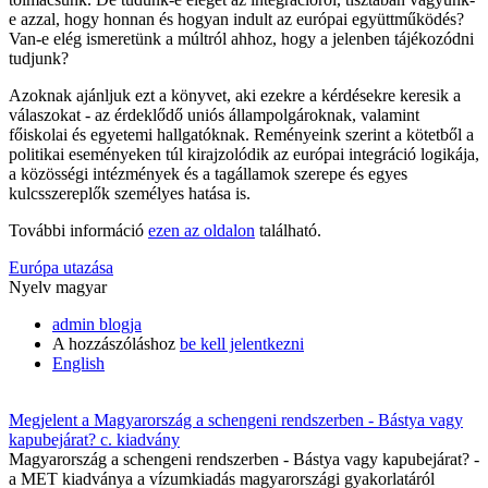
e azzal, hogy honnan és hogyan indult az európai együttműködés?
Van-e elég ismeretünk a múltról ahhoz, hogy a jelenben tájékozódni
tudjunk?
Azoknak ajánljuk ezt a könyvet, aki ezekre a kérdésekre keresik a
válaszokat - az érdeklődő uniós állampolgároknak, valamint
főiskolai és egyetemi hallgatóknak. Reményeink szerint a kötetből a
politikai eseményeken túl kirajzolódik az európai integráció logikája,
a közösségi intézmények és a tagállamok szerepe és egyes
kulcsszereplők személyes hatása is.
További információ
ezen az oldalon
található.
Európa utazása
Nyelv
magyar
admin blogja
A hozzászóláshoz
be kell jelentkezni
English
Megjelent a Magyarország a schengeni rendszerben - Bástya vagy
kapubejárat? c. kiadvány
Magyarország a schengeni rendszerben - Bástya vagy kapubejárat? -
a MET kiadványa a vízumkiadás magyarországi gyakorlatáról