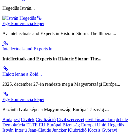
Hegedűs István...
Egy konferencia képei
Az Intellectuals and Experts in Historic Storm: The Illiberal...
Intellectuals and Experts in...
Intellectuals and Experts in Historic Storm: The...
Halott lenne a Zöld...
2025. december 27-én rendezte meg a Magyarországi Európa...
Egy konferencia képei
Bazánth Ivola képei a Magyarországi Európa Társaság
...
Budapest
Civilek
Civilizáció
Civil szervezet
civil társadalom
debate
Demokrácia
ELTE
EU
Európai Bizottság
Európai Unió
Hegedűs
István
Interjú
Jean-Claude Juncker
Klubrádió
Kocsis Györgyi