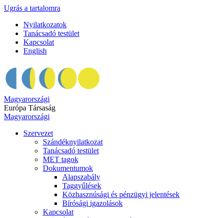
Ugrás a tartalomra
Nyilatkozatok
Tanácsadó testület
Kapcsolat
English
Magyarországi
Európa Társaság
Magyarországi
Szervezet
Szándéknyilatkozat
Tanácsadó testület
MET tagok
Dokumentumok
Alapszabály
Taggyűlések
Közhasznúsági és pénzügyi jelentések
Bírósági igazolások
Kapcsolat