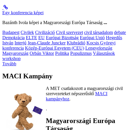
Egy konferencia képei
Bazánth Ivola képei a Magyarországi Európa Társaság
...
Budapest
Civilek
Civilizáció
Civil szervezet
civil társadalom
debate
Demokrácia
ELTE
EU
Európai Bizottság
Európai Unió
Hegedűs
István
Interjú
Jean-Claude Juncker
Klubrádió
Kocsis Györgyi
konferencia
Közép-Európai Egyetem (CEU)
Lengyelország
Magyarország
Orbán Viktor
Politika
Populizmus
Választások
workshop
Tovább
MACI Kampány
A MET csatlakozott a magyarországi civil
szervezeteket népszerűsítő
MACI
kampányhoz
.
.
Magyarországi Európa
Társaság