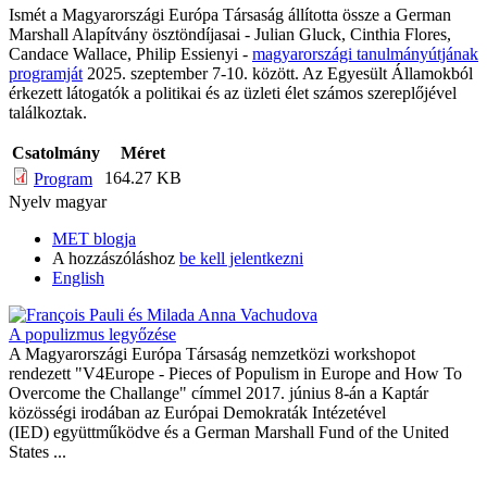
Ismét a Magyarországi Európa Társaság állította össze a German
Marshall Alapítvány ösztöndíjasai - Julian Gluck, Cinthia Flores,
Candace Wallace, Philip Essienyi -
magyarországi tanulmányútjának
programját
2025. szeptember 7-10. között. Az Egyesült Államokból
érkezett látogatók a politikai és az üzleti élet számos szereplőjével
találkoztak.
Csatolmány
Méret
164.27 KB
Program
Nyelv
magyar
MET blogja
A hozzászóláshoz
be kell jelentkezni
English
A populizmus legyőzése
A Magyarországi Európa Társaság nemzetközi workshopot
rendezett "V4Europe - Pieces of Populism in Europe and How To
Overcome the Challange" címmel 2017. június 8-án a Kaptár
közösségi irodában az Európai Demokraták Intézetével
(IED) együttműködve és a German Marshall Fund of the United
States ...