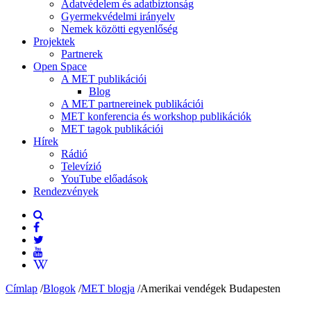
Adatvédelem és adatbiztonság
Gyermekvédelmi irányelv
Nemek közötti egyenlőség
Projektek
Partnerek
Open Space
A MET publikációi
Blog
A MET partnereinek publikációi
MET konferencia és workshop publikációk
MET tagok publikációi
Hírek
Rádió
Televízió
YouTube előadások
Rendezvények
Címlap
/
Blogok
/
MET blogja
/
Amerikai vendégek Budapesten