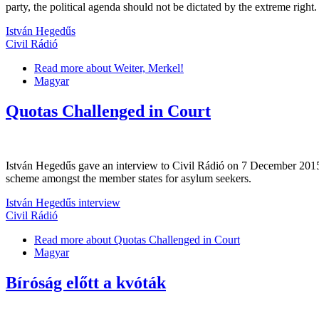
party, the political agenda should not be dictated by the extreme right.
István Hegedűs
Civil Rádió
Read more
about Weiter, Merkel!
Magyar
Quotas Challenged in Court
István Hegedűs gave an interview to Civil Rádió on 7 December 2015 
scheme amongst the member states for asylum seekers.
István Hegedűs interview
Civil Rádió
Read more
about Quotas Challenged in Court
Magyar
Bíróság előtt a kvóták