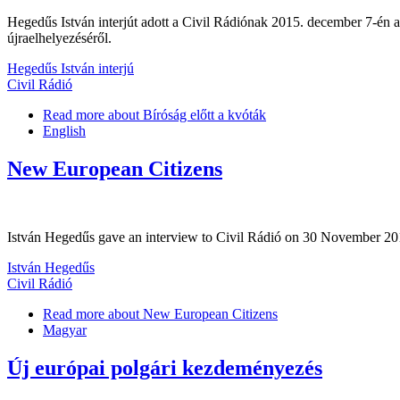
Hegedűs István interjút adott a Civil Rádiónak 2015. december 7-én
újraelhelyezéséről.
Hegedűs István interjú
Civil Rádió
Read more
about Bíróság előtt a kvóták
English
New European Citizens
István Hegedűs gave an interview to Civil Rádió on 30 November 2015 a
István Hegedűs
Civil Rádió
Read more
about New European Citizens
Magyar
Új európai polgári kezdeményezés