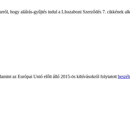
rról, hogy aláírás-gyűjtés indul a LIsszaboni Szerződés 7. cikkének 
amint az Európai Unió előtt álló 2015-ös kihívásokról folytatott
beszél