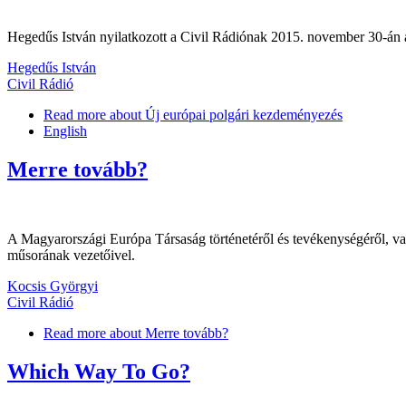
Hegedűs István nyilatkozott a Civil Rádiónak 2015. november 30-án a
Hegedűs István
Civil Rádió
Read more
about Új európai polgári kezdeményezés
English
Merre tovább?
A Magyarországi Európa Társaság történetéről és tevékenységéről, val
műsorának vezetőivel.
Kocsis Györgyi
Civil Rádió
Read more
about Merre tovább?
Which Way To Go?