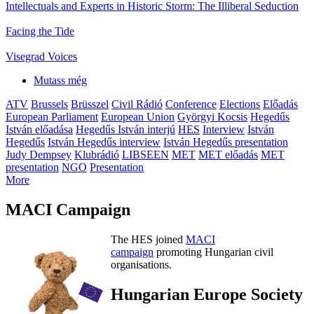
Intellectuals and Experts in Historic Storm: The Illiberal Seduction
Facing the Tide
Visegrad Voices
Mutass még
ATV
Brussels
Brüsszel
Civil Rádió
Conference
Elections
Előadás
European Parliament
European Union
Györgyi Kocsis
Hegedűs
István előadása
Hegedűs István interjú
HES
Interview
István
Hegedűs
István Hegedűs interview
István Hegedűs presentation
Judy Dempsey
Klubrádió
LIBSEEN
MET
MET előadás
MET
presentation
NGO
Presentation
More
MACI Campaign
The HES joined
MACI
campaign
promoting Hungarian civil
organisations.
Hungarian Europe Society