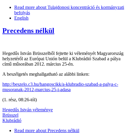
Read more
about Tulajdonosi koncentráció és kormányzati
befolyás
English
Precedens nélkül
Hegedűs István Brüsszelből fejtette ki véleményét Magyarország
helyzetéről az Európai Unión belül a Klubrádió Szabad a pálya
című műsorában 2012. március 25-én.
A beszélgetés meghallgatható az alábbi linken:
http://beszelo.c3.hu/hangoscikk/a-klubradio-szabad-a-palya-c-
musoranak-2012-marcius-25-i-adasa
(1. rész, 08:26-tól)
Hegedűs István véleménye
Brüsszel
Klubrádió
Read more
about Precedens nélkül