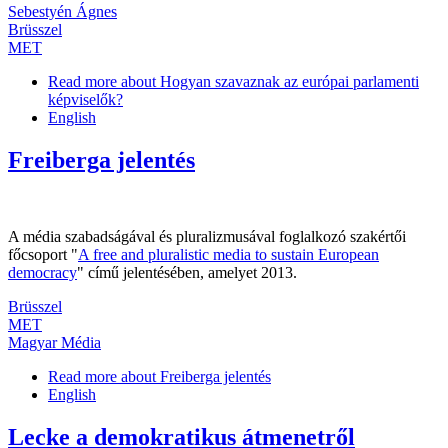
Sebestyén Ágnes
Brüsszel
MET
Read more
about Hogyan szavaznak az európai parlamenti
képviselők?
English
Freiberga jelentés
A média szabadságával és pluralizmusával foglalkozó szakértői
főcsoport "
A free and pluralistic media to sustain European
democracy
" című jelentésében, amelyet 2013.
Brüsszel
MET
Magyar Média
Read more
about Freiberga jelentés
English
Lecke a demokratikus átmenetről