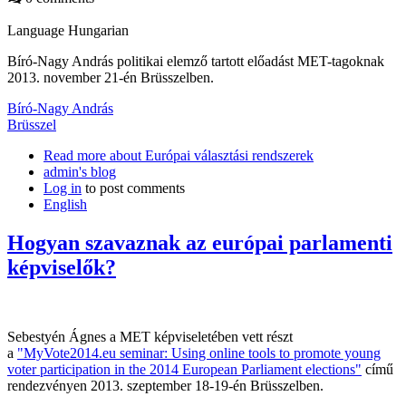
Language
Hungarian
Bíró-Nagy András politikai elemző tartott előadást MET-tagoknak
2013. november 21-én Brüsszelben.
Bíró-Nagy András
Brüsszel
Read more
about Európai választási rendszerek
admin's blog
Log in
to post comments
English
Hogyan szavaznak az európai parlamenti
képviselők?
Sebestyén Ágnes a MET képviseletében vett részt
a
"MyVote2014.eu seminar:
Using online tools to promote young
voter participation in the 2014 European Parliament elections"
című
rendezvényen 2013. szeptember 18-19-én Brüsszelben.