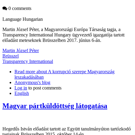
0 comments
Language
Hungarian
Martin József Péter, a Magyarországi Európa Társaság tagja, a
Transparency International Hungary ügyvezető igazgatója tartott
előadást meteseknek Brüsszelben 2017. június 6-án.
Martin József Péter
Brüsszel
Transparency International
Read more
about A korrupció szerepe Magyarország
leszakadásában
Anonymous's blog
Log in
to post comments
English
Magyar pártküldöttség látogatása
Hegedűs István előadást tartott az Együtt tanulmányúton tartózkodó
tagjainak Brüsszelben 2015. október 14-én.