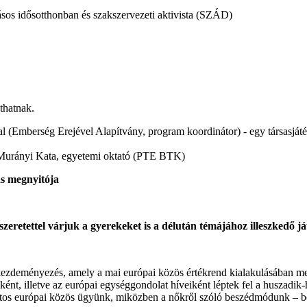
kásos idősotthonban és szakszervezeti aktivista (SZÁD)
thatnak.
val (Emberség Erejével Alapítvány, program koordinátor) - egy társasjá
r. Murányi Kata, egyetemi oktató (PTE BTK)
ás megnyitója
zeretettel várjuk a gyerekeket is a délután témájához illeszkedő j
zdeményezés, amely a mai európai közös értékrend kialakulásában megha
iként, illetve az európai egységgondolat híveiként léptek fel a husz
 fontos európai közös ügyünk, miközben a nőkről szóló beszédmódunk – b