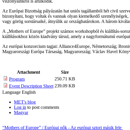
viszonyainkról is árulkodik.
Az Európai Bizottság pályázatán hat uniós tagállamból hét civil sze
bizonyítani, hogy voltak és vannak olyan kiemelkedő személyiségek, ak
vagy görög sorstársaiké, átnyúlik az országhatárokon. A három kiválas
A „Mothers of Europe” projekt számos workshopból és kiállítás-soroz
kiállításokhoz közös kiadvány társul, amely a nagyformátumú európai 
Az európai konzorcium tagjai: Alliance4Europe, Németország; Broni
Magyarországi Európa Társaság, Magyarország; Václav Havel Könyv
Attachment
Size
250.71 KB
Program
239.09 KB
Event Description Sheet
Language
English
MET's blog
Log in
to post comments
Magyar
“Mothers of Europe” / Európai nők - Az európai sztori másik fele