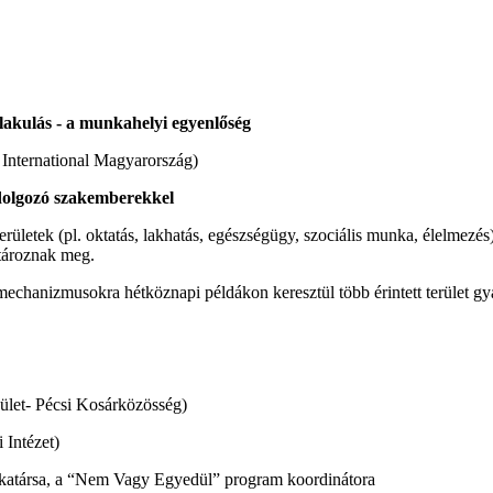
alakulás - a munkahelyi egyenlőség
International Magyarország)
 dolgozó szakemberekkel
ületek (pl. oktatás, lakhatás, egészségügy, szociális munka, élelmezés
atároznak meg.
ű mechanizmusokra hétköznapi példákon keresztül több érintett terület 
esület- Pécsi Kosárközösség)
Intézet)
nkatársa, a “Nem Vagy Egyedül” program koordinátora