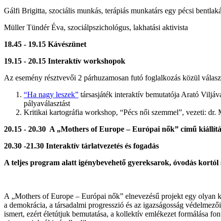
Gálfi Brigitta, szociális munkás, terápiás munkatárs egy pécsi bentla
Müller Tündér Éva, szociálpszichológus, lakhatási aktivista
18.45 - 19.15 Kávészünet
19.15 - 20.15 Interaktív workshopok
Az esemény résztvevői 2 párhuzamosan futó foglalkozás közül válasz
“Ha nagy leszek”
társasjáték interaktív bemutatója Arató Viljá
pályaválasztást
Kritikai kartográfia workshop, “Pécs női szemmel”, vezeti: d
20.15 - 20.30 A „Mothers of Europe – Európai nők” című kiállít
20.30 -21.30 Interaktív tárlatvezetés és fogadás
A teljes program alatt igénybevehető gyereksarok, óvodás kortól s
A „Mothers of Europe – Európai nők” elnevezésű projekt egy olyan ke
a demokrácia, a társadalmi progresszió és az igazságosság védelmező
ismert, ezért életútjuk bemutatása, a kollektív emlékezet formálása