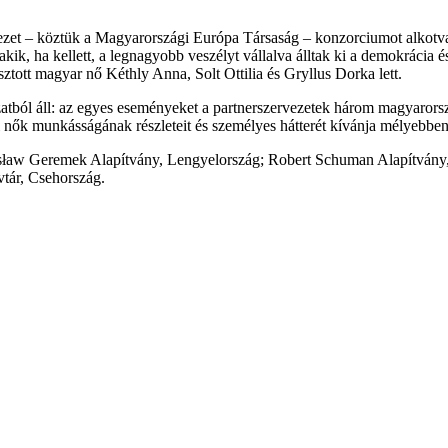
rvezet – köztük a Magyarországi Európa Társaság – konzorciumot alkot
ik, ha kellett, a legnagyobb veszélyt vállalva álltak ki a demokrácia 
ztott magyar nő Kéthly Anna, Solt Ottilia és Gryllus Dorka lett.
atból áll: az egyes eseményeket a partnerszervezetek három magyarors
nők munkásságának részleteit és személyes hátterét kívánja mélyebben 
sław Geremek Alapítvány, Lengyelország; Robert Schuman Alapítvány, 
tár, Csehország.