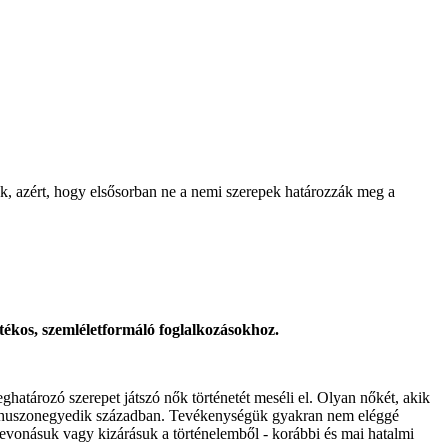
ték, azért, hogy elsősorban ne a nemi szerepek határozzák meg a
átékos, szemléletformáló foglalkozásokhoz.
tározó szerepet játszó nők történetét meséli el. Olyan nőkét, akik
adik-huszonegyedik században. Tevékenységük gyakran nem eléggé
evonásuk vagy kizárásuk a történelemből - korábbi és mai hatalmi