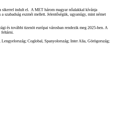
va sikerrel indult el. A MET három magyar nőalakkal kívánja
és a szabadság eszméi mellett. Jelentőségük, ugyanúgy, mint német
zági és további tizenöt európai városban rendezik meg 2025-ben. A
feltárni.
Lengyelország; Coglobal, Spanyolország; Inter Alia, Görögország;