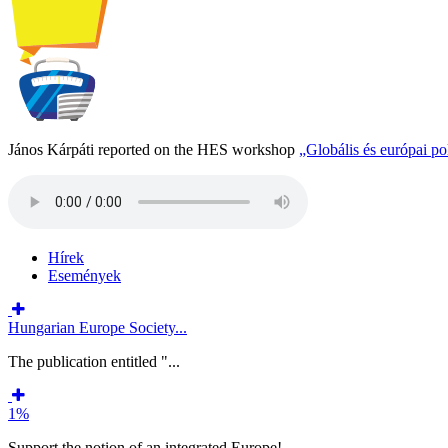
János Kárpáti reported on the HES workshop
„Globális és európai p
Hírek
Események
Hungarian Europe Society...
The publication entitled "...
1%
Support the notion of an integrated Europe!