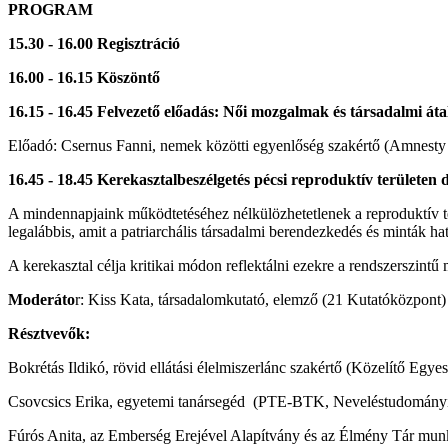
PROGRAM
15.30 - 16.00 Regisztráció
16.00 - 16.15 Köszöntő
16.15 - 16.45 Felvezető előadás: Női mozgalmak és társadalmi át
Előadó: Csernus Fanni, nemek közötti egyenlőség szakértő (Amnesty 
16.45 - 18.45 Kerekasztalbeszélgetés pécsi reproduktív területen
A mindennapjaink működtetéséhez nélkülözhetetlenek a reproduktív ter
legalábbis, amit a patriarchális társadalmi berendezkedés és minták h
A kerekasztal célja kritikai módon reflektálni ezekre a rendszerszint
Moderáto
r: Kiss Kata, társadalomkutató, elemző (21 Kutatóközpont)
Résztvevők:
Bokrétás Ildikó, rövid ellátási élelmiszerlánc szakértő (Közelítő Egy
Csovcsics Erika, egyetemi tanársegéd (PTE-BTK, Neveléstudományi 
Fúrós Anita, az Emberség Erejével Alapítvány és az Élmény Tár mu