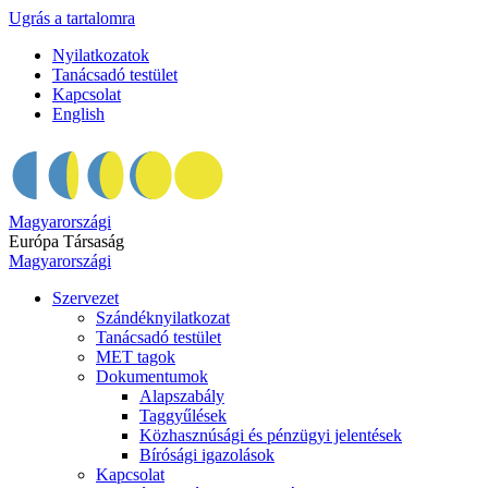
Ugrás a tartalomra
Nyilatkozatok
Tanácsadó testület
Kapcsolat
English
Magyarországi
Európa Társaság
Magyarországi
Szervezet
Szándéknyilatkozat
Tanácsadó testület
MET tagok
Dokumentumok
Alapszabály
Taggyűlések
Közhasznúsági és pénzügyi jelentések
Bírósági igazolások
Kapcsolat