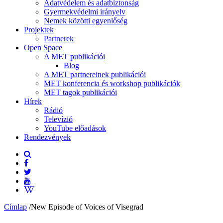
Adatvédelem és adatbiztonság
Gyermekvédelmi irányelv
Nemek közötti egyenlőség
Projektek
Partnerek
Open Space
A MET publikációi
Blog
A MET partnereinek publikációi
MET konferencia és workshop publikációk
MET tagok publikációi
Hírek
Rádió
Televízió
YouTube előadások
Rendezvények
Címlap
/
New Episode of Voices of Visegrad