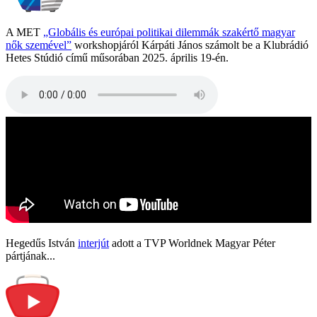
A MET
„Globális és európai politikai dilemmák szakértő magyar
nők szemével”
workshopjáról Kárpáti János számolt be a Klubrádió
Hetes Stúdió című műsorában 2025. április 19-én.
Hegedűs István
interjút
adott a TVP Worldnek Magyar Péter
pártjának...