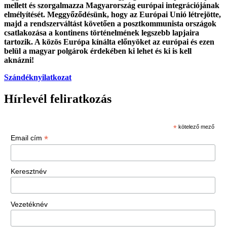
mellett és szorgalmazza Magyarország európai integrációjának
elmélyítését. Meggyőződésünk, hogy az Európai Unió létrejötte,
majd a rendszerváltást követően a posztkommunista országok
csatlakozása a kontinens történelmének legszebb lapjaira
tartozik. A közös Európa kínálta előnyöket az európai és ezen
belül a magyar polgárok érdekében ki lehet és ki is kell
aknázni!
Szándéknyilatkozat
Hírlevél feliratkozás
*
kötelező mező
*
Email cím
Keresztnév
Vezetéknév