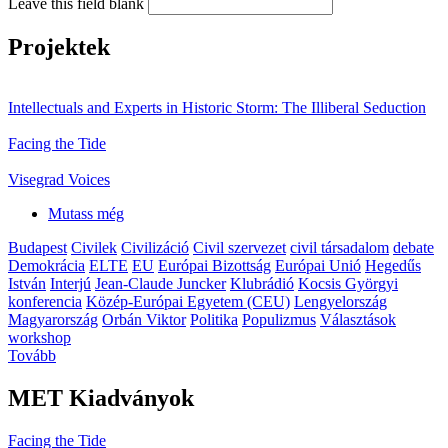
Leave this field blank
Projektek
Intellectuals and Experts in Historic Storm: The Illiberal Seduction
Facing the Tide
Visegrad Voices
Mutass még
Budapest
Civilek
Civilizáció
Civil szervezet
civil társadalom
debate
Demokrácia
ELTE
EU
Európai Bizottság
Európai Unió
Hegedűs
István
Interjú
Jean-Claude Juncker
Klubrádió
Kocsis Györgyi
konferencia
Közép-Európai Egyetem (CEU)
Lengyelország
Magyarország
Orbán Viktor
Politika
Populizmus
Választások
workshop
Tovább
MET Kiadványok
Facing the Tide