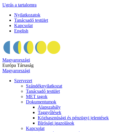
Ugrás a tartalomra
Nyilatkozatok
Tanácsadó testület
Kapcsolat
English
Magyarországi
Európa Társaság
Magyarországi
Szervezet
Szándéknyilatkozat
Tanácsadó testület
MET tagok
Dokumentumok
Alapszabály
Taggyűlések
Közhasznúsági és pénzügyi jelentések
Bírósági igazolások
Kapcsolat