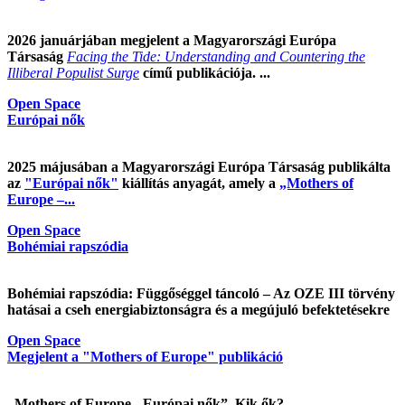
2026 januárjában megjelent a Magyarországi Európa
Társaság
Facing the Tide: Understanding and Countering the
Illiberal Populist Surge
című publikációja. ...
Open Space
Európai nők
2025 májusában a Magyarországi Európa Társaság publikálta
az
"Európai nők"
kiállítás anyagát, amely a
„Mothers of
Europe –...
Open Space
Bohémiai rapszódia
Bohémiai rapszódia: Függőséggel táncoló – Az OZE III törvény
hatásai a cseh energiabiztonságra és a megújuló befektetésekre
Open Space
Megjelent a "Mothers of Europe" publikáció
„Mothers of Europe - Európai nők”. Kik ők?