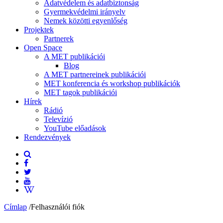
Adatvédelem és adatbiztonság
Gyermekvédelmi irányelv
Nemek közötti egyenlőség
Projektek
Partnerek
Open Space
A MET publikációi
Blog
A MET partnereinek publikációi
MET konferencia és workshop publikációk
MET tagok publikációi
Hírek
Rádió
Televízió
YouTube előadások
Rendezvények
Címlap
/
Felhasználói fiók