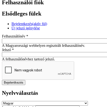
Felhasználói fiók
Elsődleges fülek
Bejelentkezés
(aktív fül)
Új jelszó igénylése
Felhasználónév
*
A Magyarországi webhelyen regisztrált felhasználónév.
Jelszó
*
A felhasználónévhez tartozó jelszó.
Nyelvválasztás